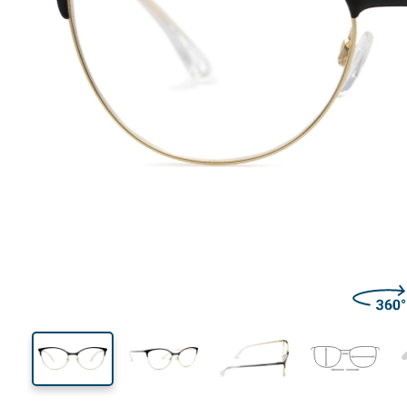
137 mm
Brillenbreite
Glasbrei
44 mm
54 mm
Glashöhe
Glasbreite