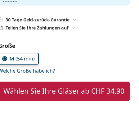
30 Tage Geld-zurück-Garantie
Teilen Sie Ihre Zahlungen auf
Parameter wählen
Größe
M (54 mm)
Welche Größe habe ich?
Wählen Sie Ihre Gläser ab
CHF 34.90