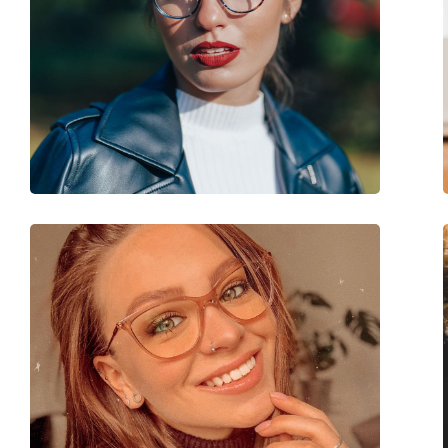
Weiteres
Sex:
Damen
Kategorie:
Brillen
Marke:
Emporio Armani
Code:
0EA1087 3014 54