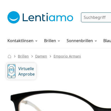
Suche
Anmelden
Web-Navigation
Pflegemittel
Alles über den Einkauf
Kontaktlinsen
Brillen
Sonnenbrillen
Blau
Brillen
Damen
Emporio Armani
Virtuelle
Anprobe