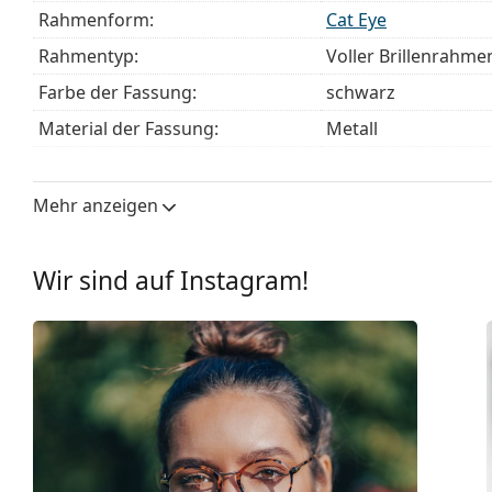
Es ist ein Medizinprodukt. Lesen Sie vor dem Gebrauch 
Rahmenform:
Cat Eye
Rahmentyp:
Voller Brillenrahme
Farbe der Fassung:
schwarz
Material der Fassung:
Metall
Größe:
M
Brillenbreite:
137 mm
Mehr anzeigen
Bügellänge:
140 mm
Stegbreite:
17 mm
Wir sind auf Instagram!
Gewicht:
70 g
Verstellbare Nasenpads:
Ja
Federscharnier:
Nein
Accessories
Etui:
Ja
Reinigungstuch:
Ja