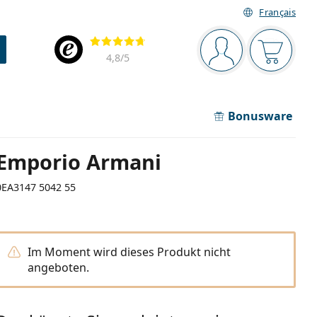
Français
Navigationsleiste
Bewertung
Sie sind angemel
Der Ware
4,8
/5
Bonusware
Emporio Armani
0EA3147 5042 55
Im Moment wird dieses Produkt nicht
angeboten.