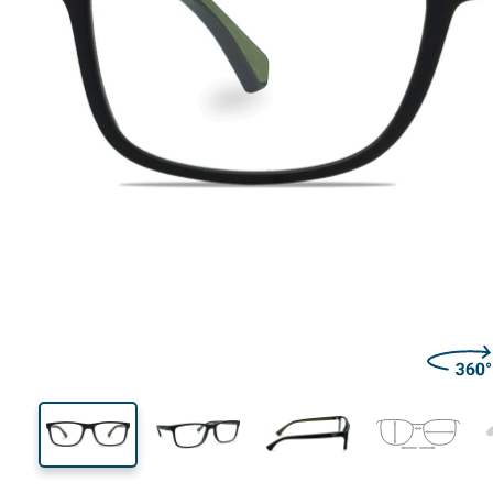
134 mm
Brillenbreite
Glasbrei
37 mm
55 mm
Glashöhe
Glasbreite