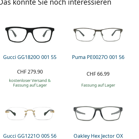
Das könnte Sie noch interessieren
Gucci GG1820O 001 55
Puma PE0027O 001 56
CHF 279.90
CHF 66.99
kostenloser Versand
&
Fassung auf Lager
Fassung auf Lager
Gucci GG1221O 005 56
Oakley Hex Jector OX