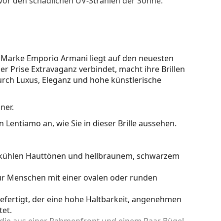
 vor den schädlichen UV-Strahlen der Sonne.
Marke Emporio Armani liegt auf den neuesten
er Prise Extravaganz verbindet, macht ihre Brillen
 durch Luxus, Eleganz und hohe künstlerische
ner.
 Lentiamo an, wie Sie in dieser Brille aussehen.
zu kühlen Hauttönen und hellbraunem, schwarzem
für Menschen mit einer ovalen oder runden
gefertigt, der eine hohe Haltbarkeit, angenehmen
et.
 die aus einer Rahmenfront und einem Paar Bügel