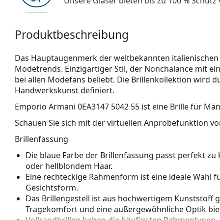
Unsere Gläser bieten bis zu 100 % Schutz
Produktbeschreibung
Das Hauptaugenmerk der weltbekannten italienischen 
Modetrends. Einzigartiger Stil, der Nonchalance mit ein
bei allen Modefans beliebt. Die Brillenkollektion wird
Handwerkskunst definiert.
Emporio Armani 0EA3147 5042 55
ist eine Brille für Män
Schauen Sie sich mit der virtuellen Anprobefunktion von
Brillenfassung
Die blaue Farbe der Brillenfassung passt perfekt 
oder hellblondem Haar.
Eine rechteckige Rahmenform ist eine ideale Wahl 
Gesichtsform.
Das Brillengestell ist aus hochwertigem Kunststoff 
Tragekomfort und eine außergewöhnliche Optik biet
Vollrandbrillen haben die häufigsten Rahmentypen,