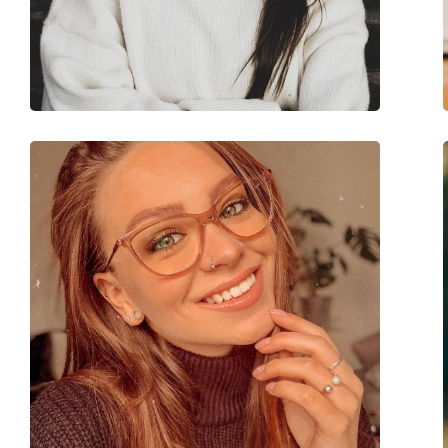
Marke:
Emporio Armani
Code:
0EA3147 5042 55