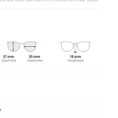
gen Designs aufwerten und ergänzen. Einer ihrer
che, dass sie das Glas vollständig umschließen, und
mentyp ist für alle Gläser geeignet, auch für
be des Etuis und sein Design können variieren.
 von Brillen geeignet. Einige Modelle können mit
den.
37 mm
55 mm
18 mm
eitere Modelle zu finden, oder nutzen Sie
Glashöhe
Glasbreite
Stegbreite
hl benötigen.
die Anleitung.
n