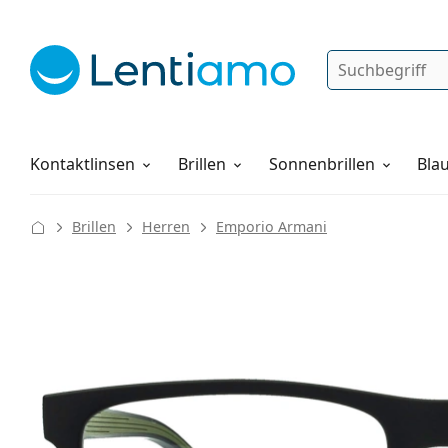
Suche
Anmelden
Web-Navigation
Pflegemittel
Alles über den Einkauf
Kontaktlinsen
Brillen
Sonnenbrillen
Blau
Brillen
Herren
Emporio Armani