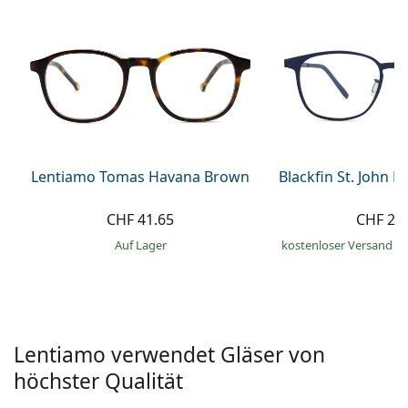
Alle Marken
ist offline
Persol
Prada
Alle Marken
Lentiamo Tomas Havana Brown
Blackfin St. John B
CHF 41.65
CHF 27
auf Lager
kostenloser Versand
&
Lentiamo verwendet Gläser von
höchster Qualität