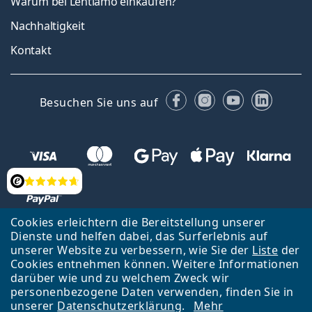
Warum bei Lentiamo einkaufen?
Nachhaltigkeit
Kontakt
Facebook
Instagram
YouTube
Linked
Besuchen Sie uns auf
Bewertung
Cookies erleichtern die Bereitstellung unserer
Dienste und helfen dabei, das Surferlebnis auf
Zurück zur Hauptseite
Nach oben
Français
unserer Website zu verbessern, wie Sie der
Liste
der
Cookies entnehmen können. Weitere Informationen
Lentiamo s.r.o., Tschechien ist Eigentümer und Betreiber des Online-
darüber wie und zu welchem Zweck wir
Shops Lentiamo.ch
Seit 18 Jahren sind wir für Sie da.
personenbezogene Daten verwenden, finden Sie in
unserer
Datenschutzerklärung
.
Mehr