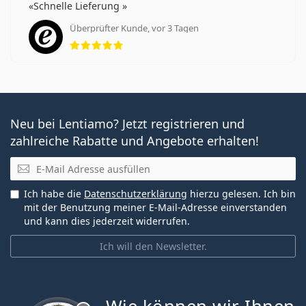
Schnelle Lieferung
Überprüfter Kunde, vor 3 Tagen
Bewertung 5 aus 5
Neu bei Lentiamo? Jetzt registrieren und
zahlreiche Rabatte und Angebote erhalten!
E-Mail
Ich habe die
Datenschutzerklärung
hierzu gelesen. Ich bin
mit der Benutzung meiner E-Mail-Adresse einverstanden
und kann dies jederzeit widerrufen.
Ich will den Newsletter.
ist offline