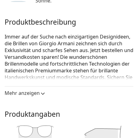
Sonne.
Produktbeschreibung
Immer auf der Suche nach einzigartigen Designideen,
die Brillen von Giorgio Armani zeichnen sich durch
Exklusivität und scharfes Sehen aus. Jetzt bestellen und
Versandkosten sparen! Die wunderschönen
Brillenmodelle und fortschrittlichen Technologien der
italienischen Premiummarke stehen für brillante
Handwerkskunst und modische Standards. Sichern Sie
sich Ihr Paar für Ihren ganz individuellen Look.
Mehr anzeigen
Giorgio Armani 0AR7236 5026 53
ist eine Unisex Brille.
Schauen Sie sich mit der virtuellen Anprobefunktion
von Lentiamo an, wie Sie in dieser Brille aussehen.
Produktangaben
Brillenfassung
Die braune Farbe der Brillenfassung passt perfekt