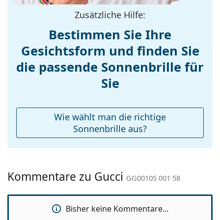
Nasenpads:
Zusätzliche Hilfe:
Accessories
Bestimmen Sie Ihre
Etui:
Ja
Gesichtsform und finden Sie
Reinigungstuch:
Ja
die passende Sonnenbrille für
Weiteres
Sie
Sex:
Herren
Kategorie:
Sonnenbrillen
Wie wählt man die richtige
Marke:
Gucci
Sonnenbrille aus?
Verwendung:
Mode
Code:
GG0010S 001 58
Mit Stärke
Nein
Kommentare zu Gucci
GG0010S 001 58
verfügbar :
Bisher keine Kommentare...