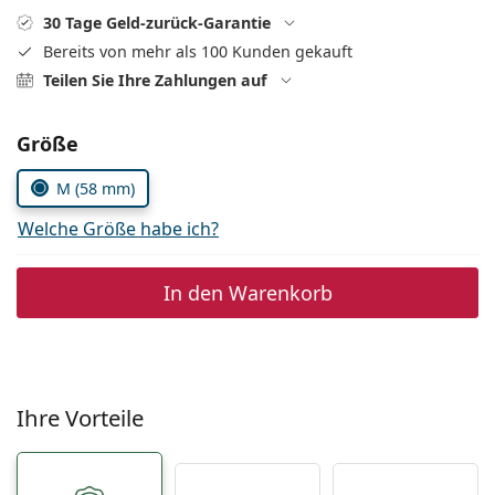
Alle Marken
30 Tage Geld-zurück-Garantie
ist offline
Persol
Bereits von mehr als 100 Kunden gekauft
Teilen Sie Ihre Zahlungen auf
Prada
Alle Marken
Parameter wählen
Größe
M (58 mm)
Welche Größe habe ich?
In den Warenkorb
Ihre Vorteile