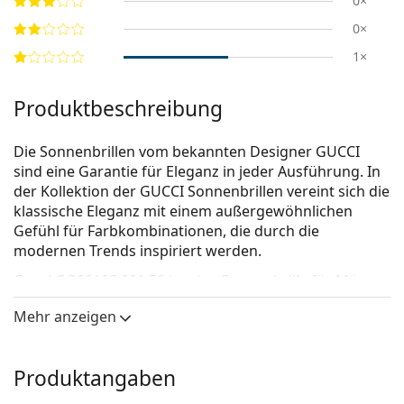
0×
0×
1×
Produktbeschreibung
Die Sonnenbrillen vom bekannten Designer GUCCI
sind eine Garantie für Eleganz in jeder Ausführung. In
der Kollektion der GUCCI Sonnenbrillen vereint sich die
klassische Eleganz mit einem außergewöhnlichen
Gefühl für Farbkombinationen, die durch die
modernen Trends inspiriert werden.
Gucci GG0010S 001 58
ist eine Sonnenbrille für Männer.
Mit der virtuellen Anprobefunktion von Lentiamo
Mehr anzeigen
können Sie herausfinden, wie Sie mit dieser
Sonnenbrille aussehen.
Produktangaben
Brillenfassung