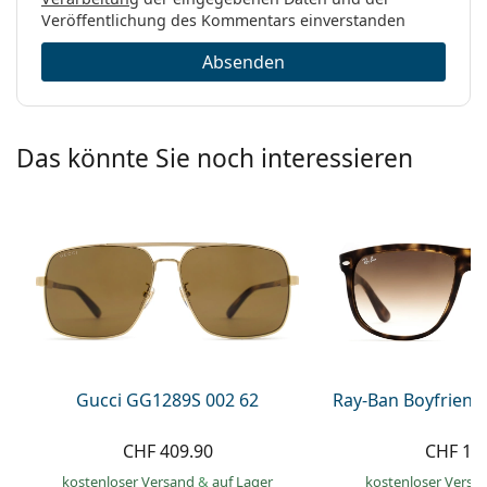
Veröffentlichung des Kommentars einverstanden
Absenden
Das könnte Sie noch interessieren
Gucci GG1289S 002 62
Ray-Ban Boyfriend
CHF 409.90
CHF 13
kostenloser Versand
&
auf Lager
kostenloser Versa