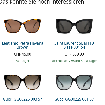
Das könnte Sie noch interessieren
Lentiamo Petra Havana
Saint Laurent SL M119
Brown
Blaze 001 54
CHF 45.00
CHF 589.90
auf Lager
kostenloser Versand
&
auf Lager
Gucci GG0022S 003 57
Gucci GG0022S 001 57