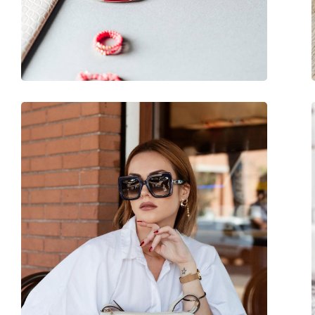
Gewicht:
280 g
Verstellbare Nasenpads:
Nein
Federscharnier:
Nein
Accessories
Etui:
Ja
Reinigungstuch:
Ja
Weiteres
Sex:
Damen
Kategorie:
Sonnenbrillen
Marke:
Gucci
Verwendung:
Mode
Code:
GG1136SA 002 52