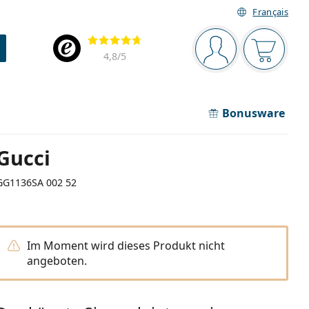
Français
Navigationsleiste
Bewertung
Sie sind angemel
Der Ware
4,8
/5
Bonusware
Gucci
GG1136SA 002 52
Im Moment wird dieses Produkt nicht
angeboten.