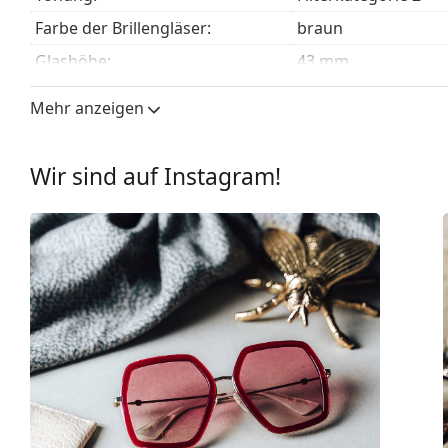
Farbe der Brillengläser:
braun
Glashöhe:
43 mm
Glasbreite:
52 mm
Mehr anzeigen
Glasmaterial:
Kunststoff
UV-Filter 400:
Ja
Wir sind auf Instagram!
Brillenfassungen
Rahmenform:
Quadratisch
Farbe der Fassung:
braun
Material der Fassung:
Metall/Kunststoff
Größe:
M
Brillenbreite:
140 mm
Bügellänge:
150 mm
Stegbreite:
21 mm