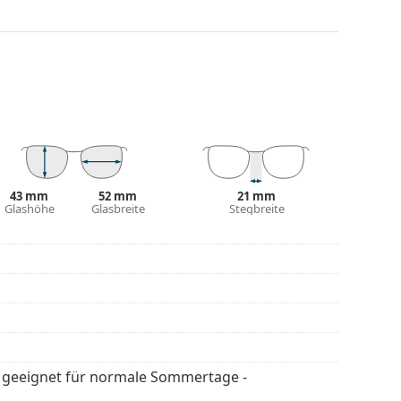
cht, filtern Reflektionen heraus und sorgen für
nd werden Menschen mit Kurzsichtigkeit empfohlen.
estreitbare Vorteile in ihrem geringen Gewicht und
Schutz vor Sonnenlicht bietet. Die Gläser der
egorie 2 (Lichtdurchlässig­keit 18 – 43% ). Sie
 für mittlere Sonneneinstrahlung und für den
43 mm
52 mm
21 mm
Glashöhe
Glasbreite
Stegbreite
 Die Farbe des Etuis und sein Design können
flegen der Sonnenbrille. Einige Modelle können
 werden.
en
, um weitere Modelle beliebter Marken zu
er geeignet für normale Sommertage -