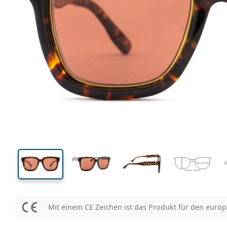
140 mm
Brillenbreite
Glasbrei
43 mm
52 mm
Glashöhe
Glasbreite
Mit einem CE Zeichen ist das Produkt für den euro