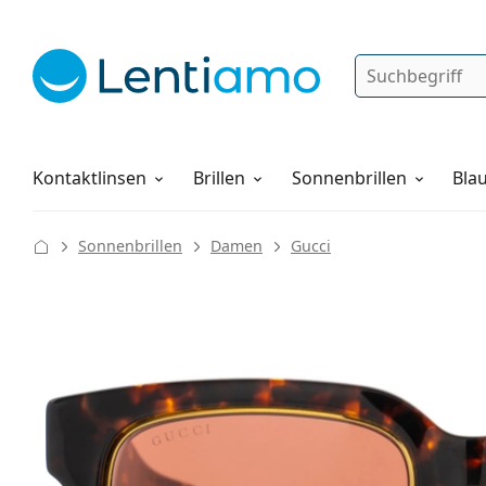
Suche
Anmelden
Web-Navigation
Pflegemittel
Alles über den Einkauf
Kontaktlinsen
Brillen
Sonnenbrillen
Blau
Sonnenbrillen
Damen
Gucci