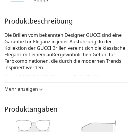
Sonne.
Produktbeschreibung
Die Brillen vom bekannten Designer GUCCI sind eine
Garantie für Eleganz in jeder Ausführung. In der
Kollektion der GUCCI Brillen vereint sich die klassische
Eleganz mit einem außergewöhnlichen Gefühl für
Farbkombinationen, die durch die modernen Trends
inspiriert werden.
Gucci GG1343O 002 49
ist eine Brille für Männer.
Schauen Sie sich mit der virtuellen Anprobefunktion
Mehr anzeigen
von Lentiamo an, wie Sie in dieser Brille aussehen.
Brillenfassung
Produktangaben
Die braune Farbe der Brillenfassung passt perfekt
zu warmen Hauttönen und hellbraunem,
schwarzem oder dunkelblondem Haar.