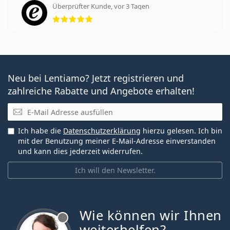
Überprüfter Kunde, vor 3 Tagen
Bewertung 5 aus 5
Neu bei Lentiamo? Jetzt registrieren und
zahlreiche Rabatte und Angebote erhalten!
E-Mail
Ich habe die
Datenschutzerklärung
hierzu gelesen. Ich bin
mit der Benutzung meiner E-Mail-Adresse einverstanden
und kann dies jederzeit widerrufen.
Ich will den Newsletter.
Wie können wir Ihnen
ist offline
weiterhelfen?