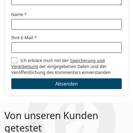
Kategorie:
Brillen
Marke:
Gucci
Name
*
Code:
GG1343O 002 49
Ihre E-Mail
*
Ich erkläre mich mit der
Speicherung und
Verarbeitung
der eingegebenen Daten und der
Veröffentlichung des Kommentars einverstanden
Absenden
Von unseren Kunden
getestet