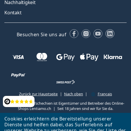
Nachhaltigkeit
Kontakt
Facebook
Instagram
YouTube
Linked
Besuchen Sie uns auf
Zurück zur Hauptseite
Nach oben
Français
Lentiamo s.r.o., Tschechien ist Eigentümer und Betreiber des Online-
Bewertung
Shops Lentiamo.ch
Seit 18 Jahren sind wir für Sie da.
Cookies erleichtern die Bereitstellung unserer
Dienste und helfen dabei, das Surferlebnis auf
unserer Website zu verbessern, wie Sie der
Liste
der