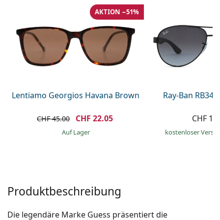
Alle Marken
AKTION −51%
ist offline
Persol
Prada
Alle Marken
Lentiamo Georgios Havana Brown
Ray-Ban RB345
CHF 22.05
CHF 15
CHF 45.00
auf Lager
kostenloser Versa
Produktbeschreibung
Die legendäre Marke Guess präsentiert die