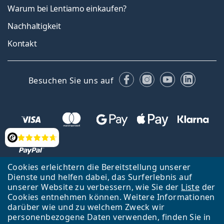
Warum bei Lentiamo einkaufen?
Nachhaltigkeit
Kontakt
Facebook
Instagram
YouTube
Linked
Besuchen Sie uns auf
Bewertung
Cookies erleichtern die Bereitstellung unserer
Dienste und helfen dabei, das Surferlebnis auf
Zurück zur Hauptseite
Nach oben
Français
unserer Website zu verbessern, wie Sie der
Liste
der
Cookies entnehmen können. Weitere Informationen
Lentiamo s.r.o., Tschechien ist Eigentümer und Betreiber des Online-
darüber wie und zu welchem Zweck wir
Shops Lentiamo.ch
Seit 18 Jahren sind wir für Sie da.
personenbezogene Daten verwenden, finden Sie in