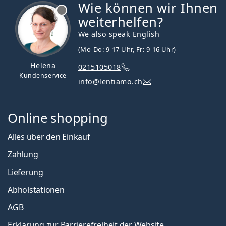
Wie können wir Ihnen
ist offline
weiterhelfen?
We also speak English
(Mo-Do: 9-17 Uhr, Fr: 9-16 Uhr)
Helena
0215105018
Kundenservice
info@lentiamo.ch
Online shopping
Alles über den Einkauf
Zahlung
Lieferung
Abholstationen
AGB
Erklärung zur Barrierefreiheit der Website