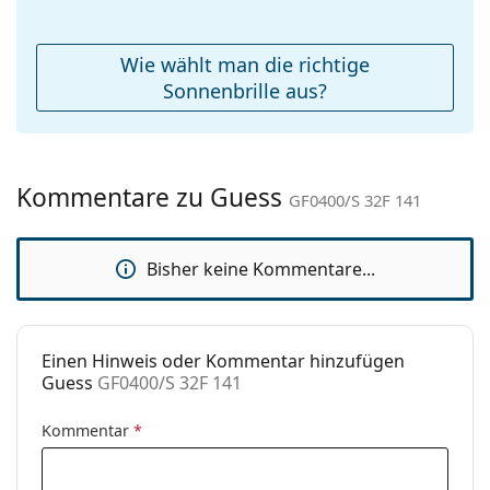
Etui:
Ja
Reinigungstuch:
Ja
Wie wählt man die richtige
Weiteres
Sonnenbrille aus?
Sex:
Unisex
Kategorie:
Sonnenbrillen
Kommentare zu Guess
Marke:
Guess
GF0400/S 32F 141
Verwendung:
Mode
Bisher keine Kommentare...
Code:
GF0400/S 32F 141
Einen Hinweis oder Kommentar hinzufügen
Guess
GF0400/S 32F 141
Kommentar
*