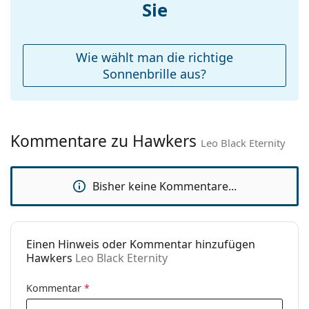
Etui:
Nein
Sie
Reinigungstuch:
Nein
Weiteres
Wie wählt man die richtige
Sex:
Unisex
Sonnenbrille aus?
Kategorie:
Sonnenbrillen
Marke:
Hawkers
Kommentare zu Hawkers
Verwendung:
Mode
Leo Black Eternity
Code:
Leo Black Eternity
Bisher keine Kommentare...
Einen Hinweis oder Kommentar hinzufügen
Hawkers
Leo Black Eternity
Kommentar
*