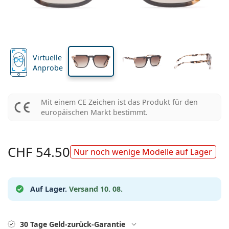
Marke
3-Monatslinsen
Brillen
Limitierte Edition
40 mm
51 mm
19 mm
3-er Vorteilspackung
Reiseset
Rahmenform
Neuheiten
Glashöhe
Glasbreite
Stegbreite
Spar-Abo
Behälter
Air Optix
Rahmenform
Farblinsen
Lentiamo
Tag- & Nachtlinsen
Blaulichtfilter-Brillen
SALE
Geschlecht
Sonderangebote
Damen
Herren
Kinder
Accessoires
4-er Vorteilspackung
Art der Brillengläser
Für harte Kontaktlinsen
Quadratisch
SALE
Inspiration & Tipps
Soflens
Quadratisch
Sparsets
Ray-Ban
Brillen für Gamer
Nachhaltig
Rahmenform
Neuheiten
Marke
Verspiegelt
Für weiche Kontaktlinsen
Rechteckig
Nachhaltig
Pflegemittel
–
nach Art
Virtuelle
Alle Brillen
Brillen online kaufen
sale
Purevision
Rechteckig
Vogue
Sonnenclip
Marke
Quadratisch
Limitierte Edition
Anprobe
Zweck
Lentiamo
Polarisiert
Kochsalzlösung
Rund
Pflegemittel –
nach Packungsgröße
All-in-One Lösung
Brillen-Ratgeber
Proclear
Rund
Esprit
Inspiration & Tipps
Lesebrillen
Lentiamo
Rechteckig
SALE
Inspiration & Tipps
Sport
Bonusware
Ray-Ban
Selbsttönend
Alle Pflegemittel
Pilot
Pflegemittel –
Vorteilspackungen
50 bis 120 ml
Peroxidlösung
Mit einem CE Zeichen ist das Produkt für den
Messen Sie Ihre Pupillendistanz
Clariti
Pilot
Alle Blaulichtfilter-Brillen
Polaroid
Brillen-Ratgeber
Sonnen-Lesebrillen
Izipizi
Rund
Nachhaltig
europäischen Markt bestimmt.
Alle Sonnenbrillen
Sonnenbrillen Ratgeber
Mode
Polaroid
Gradient
Brillen
2-er Vorteilspackung
Cat Eye
225 bis 500 ml
Ohne Konservierungsstoffe
Ratgeber für Sonnenbrillen mit Sehstärke
Precision
Cat Eye
Alles über den Einkauf
Emporio Armani
Computer-Lesebrillen
Computer-Lesebrillen
Ray-Ban
Cat Eye
Sport-Sonnenbrillen Ratgeber
Überbrillen
Meller
Kontaktlinsen
Brillenketten
3-er Vorteilspackung
Reiseset
Geschenk-Ratgeber
CHF 54.50
Total
Armani Exchange
Geschenk-Ratgeber
Alle Marken
Nur noch wenige Modelle auf Lager
Versandart
Ratgeber für Kinder-Sonnenbrillen
Wie können wir Ihnen
Sonnen-Lesebrillen
Alle Accessoires
Oakley
Behälter
Brillenetuis
4-er Vorteilspackung
Für harte Kontaktlinsen
weiterhelfen?
Hugo Boss
Zahlungsart
Ratgeber für Sonnenbrillen mit Sehstärke
Sonnenbrillen mit Stärke
We also speak English
Michael Kors
Kosmetik
Sonstiges Zubehör
Für weiche Kontaktlinsen
Auf Lager.
Versand 10. 08.
(Mo-Do: 9-17 Uhr, Fr: 9-16 Uhr)
Michael Kors
Bonussystem
Geschenk-Ratgeber
Emporio Armani
Augentropfen
info@lentiamo.ch
Kochsalzlösung
Marc Jacobs
0215105018
Gucci
30 Tage Geld-zurück-Garantie
Alle Pflegemittel