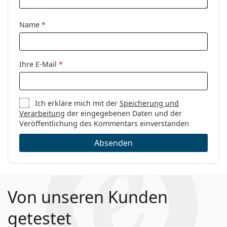
Kategorie:
Brillen
Marke:
Hugo Boss
Name
*
Code:
0680/N 807 16 55
Ihre E-Mail
*
Ich erkläre mich mit der
Speicherung und
Verarbeitung
der eingegebenen Daten und der
Veröffentlichung des Kommentars einverstanden
Absenden
Von unseren Kunden
getestet