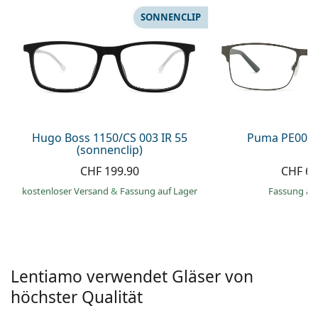
Alle Marken
SONNENCLIP
ist offline
Persol
Prada
Alle Marken
Hugo Boss 1150/CS 003 IR 55
Puma PE0027
(sonnenclip)
CHF 199.90
CHF 66
kostenloser Versand
&
Fassung auf Lager
Fassung au
Lentiamo verwendet Gläser von
höchster Qualität