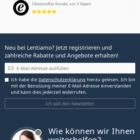
Überprüfter Kunde, vor 3 Tagen
Bewertung 5 aus 5
Neu bei Lentiamo? Jetzt registrieren und
zahlreiche Rabatte und Angebote erhalten!
E-Mail
Ich habe die
Datenschutzerklärung
hierzu gelesen. Ich bin
mit der Benutzung meiner E-Mail-Adresse einverstanden
und kann dies jederzeit widerrufen.
Ich will den Newsletter.
Wie können wir Ihnen
ist offline
weiterhelfen?