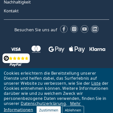
Nachhaltigkeit
Kontakt
Facebook
Instagram
YouTube
Linked
Besuchen Sie uns auf
Bewertung
Cookies erleichtern die Bereitstellung unserer
Dienste und helfen dabei, das Surferlebnis auf
Zurück zur Hauptseite
Nach oben
Français
unserer Website zu verbessern, wie Sie der
Liste
der
Cookies entnehmen können. Weitere Informationen
Lentiamo s.r.o., Tschechien ist Eigentümer und Betreiber des Online-
darüber wie und zu welchem Zweck wir
Shops Lentiamo.ch
Seit 18 Jahren sind wir für Sie da.
personenbezogene Daten verwenden, finden Sie in
unserer
Datenschutzerklärung
.
Mehr
Informationen
Zustimmen
Ablehnen