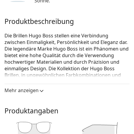
Sonne.
Produktbeschreibung
Die Brillen Hugo Boss stellen eine Verbindung
zwischen Einmaligkeit, Persönlichkeit und Eleganz dar.
Die legendäre Marke Hugo Boss ist ein Phänomen und
bietet eine hohe Qualität durch die Verwendung
hochwertiger Materialien und durch Präzision und
einmaliges Design. Die Kollektion der Hugo Boss
Brillen, in ungewöhnlichen Farbkombinationen und
zeitlosen Ausführungen, passt zu jeder Gelegenheit.
Mehr anzeigen
Hugo Boss 0680/N 807 16 55
ist eine Brille für Männer.
Schauen Sie sich mit der virtuellen Anprobefunktion
von Lentiamo an, wie Sie in dieser Brille aussehen.
Produktangaben
Brillenfassung
Die schwarze Farbe der Brillenfassung passt perfekt