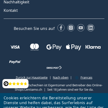
Nachhaltigkeit
Kontakt
Facebook
Instagram
YouTube
Linked
Besuchen Sie uns auf
Zurück zur Hauptseite
Nach oben
Français
Lentiamo s.r.o., Tschechien ist Eigentümer und Betreiber des Online-
Bewertung
Shops Lentiamo.ch
Seit 18 Jahren sind wir für Sie da.
Cookies erleichtern die Bereitstellung unserer
Dienste und helfen dabei, das Surferlebnis auf
unserer Website zu verbessern, wie Sie der
Liste
der