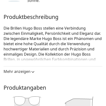
Sonne.
Produktbeschreibung
Die Brillen Hugo Boss stellen eine Verbindung
zwischen Einmaligkeit, Persönlichkeit und Eleganz dar.
Die legendäre Marke Hugo Boss ist ein Phänomen und
bietet eine hohe Qualität durch die Verwendung
hochwertiger Materialien und durch Präzision und
einmaliges Design. Die Kollektion der Hugo Boss
Brillen, in ungewöhnlichen Farbkombinationen und
zeitlosen Ausführungen, passt zu jeder Gelegenheit.
Mehr anzeigen
Hugo Boss 0829 YZ2 17 55
ist eine Brille für Männer.
Schauen Sie sich mit der virtuellen Anprobefunktion
von Lentiamo an, wie Sie in dieser Brille aussehen.
Produktangaben
Brillenfassung
Die schwarze Farbe der Brillenfassung passt perfekt