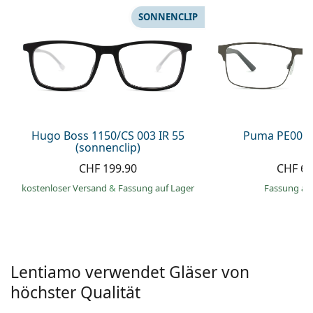
Alle Marken
SONNENCLIP
ist offline
Persol
Prada
Alle Marken
Hugo Boss 1150/CS 003 IR 55
Puma PE0027
(sonnenclip)
CHF 199.90
CHF 66
kostenloser Versand
&
Fassung auf Lager
Fassung au
Lentiamo verwendet Gläser von
höchster Qualität