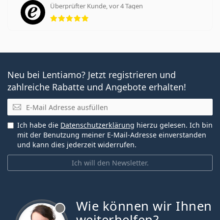
Überprüfter Kunde, vor 4 Tagen
Bewertung 5 aus 5
Neu bei Lentiamo? Jetzt registrieren und
zahlreiche Rabatte und Angebote erhalten!
E-Mail
Ich habe die
Datenschutzerklärung
hierzu gelesen. Ich bin
mit der Benutzung meiner E-Mail-Adresse einverstanden
und kann dies jederzeit widerrufen.
Ich will den Newsletter.
Wie können wir Ihnen
ist offline
weiterhelfen?