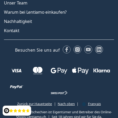
Unser Team
Warum bei Lentiamo einkaufen?
Nachhaltigkeit
Kontakt
Facebook
Instagram
YouTube
Linked
Besuchen Sie uns auf
Zurück zur Hauptseite
Nach oben
Français
Lentiamo s.r.o., Tschechien ist Eigentümer und Betreiber des Online-
Bewertung
Shops Lentiamo.ch
Seit 18 Jahren sind wir für Sie da.