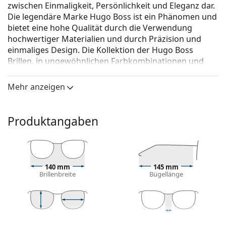
zwischen Einmaligkeit, Persönlichkeit und Eleganz dar.
Die legendäre Marke Hugo Boss ist ein Phänomen und
bietet eine hohe Qualität durch die Verwendung
hochwertiger Materialien und durch Präzision und
einmaliges Design. Die Kollektion der Hugo Boss
Brillen, in ungewöhnlichen Farbkombinationen und
zeitlosen Ausführungen, passt zu jeder Gelegenheit.
Mehr anzeigen
Hugo Boss 0912/S 1YS/NR 50
ist eine Sonnenbrille für
Männer.
Mit der virtuellen Anprobefunktion von Lentiamo
Produktangaben
können Sie herausfinden, wie Sie mit dieser
Sonnenbrille aussehen.
Brillenfassung
140 mm
145 mm
Die schwarze Farbe des Rahmens passt perfekt zu
Brillenbreite
Bügellänge
einem kühlen Hautton und hellblondem,
hellbraunem oder schwarzem Haar.
Runde Sonnenbrillenfassungen
sind eine ideale
Wahl für Menschen mit einer quadratischen oder
50 mm
50 mm
22 mm