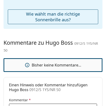
Etui:
Ja
Reinigungstuch:
Ja
Wie wählt man die richtige
Weiteres
Sonnenbrille aus?
Sex:
Herren
Kategorie:
Sonnenbrillen
Kommentare zu Hugo Boss
Marke:
Hugo Boss
0912/S 1YS/NR
50
Verwendung:
Mode
Code:
0912/S 1YS/NR 50
Bisher keine Kommentare...
Einen Hinweis oder Kommentar hinzufügen
Hugo Boss
0912/S 1YS/NR 50
Kommentar
*