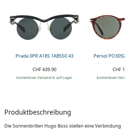
Alle Marken
ist offline
Persol
Prada
Alle Marken
Prada 0PR A18S 1AB5S0 43
Persol PO3092S
CHF 439.90
CHF 18
kostenloser Versand
&
auf Lager
kostenloser Versa
Produktbeschreibung
Die Sonnenbrillen Hugo Boss stellen eine Verbindung