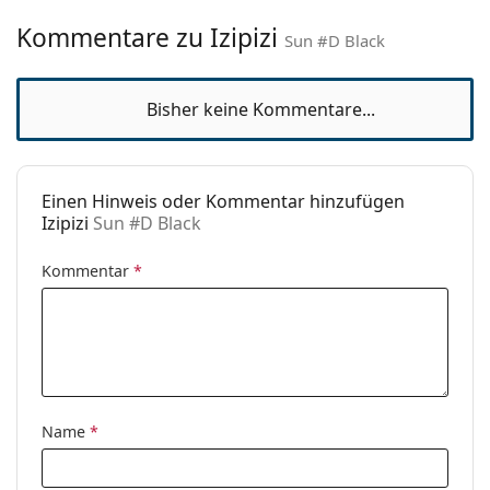
Verstellbare
Nein
Nasenpads:
Kommentare zu Izipizi
Sun #D Black
Federscharnier:
Ja
Accessories
Bisher keine Kommentare...
Etui:
Nein
Reinigungstuch:
Nein
Einen Hinweis oder Kommentar hinzufügen
Weiteres
Izipizi
Sun #D Black
Sex:
Unisex
Kommentar
*
Kategorie:
Sonnenbrillen
Marke:
Izipizi
Verwendung:
Mode
Code:
Sun #D Black
Mit Stärke
Ja
Name
*
verfügbar :