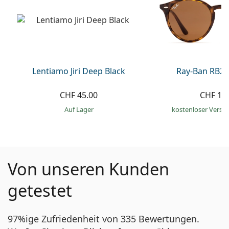
Lentiamo Jiri Deep Black
Ray-Ban RB21
CHF 45.00
CHF 13
auf Lager
kostenloser Versa
Von unseren Kunden
getestet
97%ige Zufriedenheit von 335 Bewertungen.