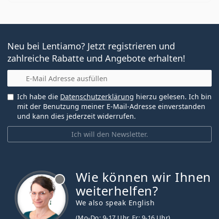
Neu bei Lentiamo? Jetzt registrieren und
zahlreiche Rabatte und Angebote erhalten!
E-Mail
Ich habe die
Datenschutzerklärung
hierzu gelesen. Ich bin
mit der Benutzung meiner E-Mail-Adresse einverstanden
und kann dies jederzeit widerrufen.
Ich will den Newsletter.
Wie können wir Ihnen
ist offline
weiterhelfen?
We also speak English
(Mo-Do: 9-17 Uhr, Fr: 9-16 Uhr)