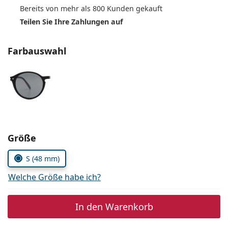
Alle Marken
Bereits von mehr als 800 Kunden gekauft
ist offline
Persol
Teilen Sie Ihre Zahlungen auf
Prada
Farbauswahl
Alle Marken
Parameter wählen
Größe
S (48 mm)
Welche Größe habe ich?
In den Warenkorb