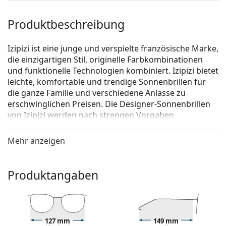
Produktbeschreibung
Izipizi ist eine junge und verspielte französische Marke,
die einzigartigen Stil, originelle Farbkombinationen
und funktionelle Technologien kombiniert. Izipizi bietet
leichte, komfortable und trendige Sonnenbrillen für
die ganze Familie und verschiedene Anlässe zu
erschwinglichen Preisen. Die Designer-Sonnenbrillen
von Izipizi werden nach strengen Vorgaben
hergestellt, um ihre Sicherheit zu gewährleisten. Die
Baby-Linie für die Kleinsten enthält kein BPA und ist
Mehr anzeigen
hypoallergen. Um die richtige Größe der Brille zu
bestimmen, empfehlen wir, die Parameter immer nach
der unten angeführten Abbildung zu messen, vor
Produktangaben
allem bei der Kinderbrille.
Izipizi Sun #D Black
ist eine Unisex Sonnebrille.
Mit der virtuellen Anprobefunktion von Lentiamo
127 mm
149 mm