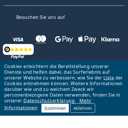
Facebook
Instagram
YouTube
Linked
Besuchen Sie uns auf
Bewertung
Cookies erleichtern die Bereitstellung unserer
Dienste und helfen dabei, das Surferlebnis auf
Zurück zur Hauptseite
Nach oben
Français
unserer Website zu verbessern, wie Sie der
Liste
der
Cookies entnehmen können. Weitere Informationen
Lentiamo s.r.o., Tschechien ist Eigentümer und Betreiber des Online-
darüber wie und zu welchem Zweck wir
Shops Lentiamo.ch
Seit 18 Jahren sind wir für Sie da.
personenbezogene Daten verwenden, finden Sie in
unserer
Datenschutzerklärung
.
Mehr
Informationen
Zustimmen
Ablehnen