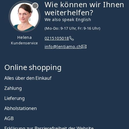
Wie können wir Ihnen
ist offline
weiterhelfen?
We also speak English
(Mo-Do: 9-17 Uhr, Fr: 9-16 Uhr)
Helena
0215105018
Kundenservice
info@lentiamo.ch
Online shopping
Alles über den Einkauf
Zahlung
Lieferung
Abholstationen
AGB
Erklärung zur Barrierefreiheit der Website