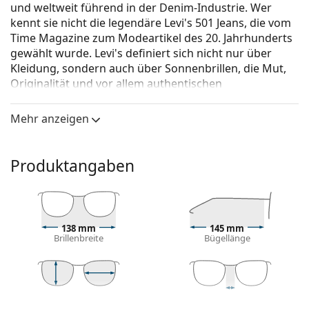
und weltweit führend in der Denim-Industrie. Wer
kennt sie nicht die legendäre Levi's 501 Jeans, die vom
Time Magazine zum Modeartikel des 20. Jahrhunderts
gewählt wurde. Levi's definiert sich nicht nur über
Kleidung, sondern auch über Sonnenbrillen, die Mut,
Originalität und vor allem authentischen
Selbstausdruck widerspiegeln. Die
Sonnenbrillenkollektion von Levi's ist einzigartig und
Mehr anzeigen
wird von echten Modefans gesucht.
Levi's LV 1002/S 09V XT 53
ist eine Unisex Sonnebrille.
Produktangaben
Mit der virtuellen Anprobefunktion von Lentiamo
können Sie herausfinden, wie Sie mit dieser
Sonnenbrille aussehen.
Brillenfassung
138 mm
145 mm
Brillenbreite
Bügellänge
Die graue Farbe des Rahmens passt perfekt zu
kühlen Hauttönen und roten, grauen, weißen oder
dunkelblonden Haaren.
Quadratische Sonnenbrillenfassungen
sind eine
42 mm
53 mm
19 mm