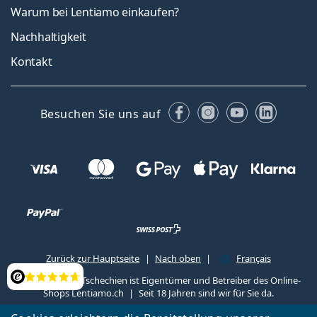
Warum bei Lentiamo einkaufen?
Nachhaltigkeit
Kontakt
Facebook
Instagram
YouTube
Linked
Besuchen Sie uns auf
Zurück zur Hauptseite
Nach oben
Français
Lentiamo s.r.o., Tschechien ist Eigentümer und Betreiber des Online-
Bewertung
Shops Lentiamo.ch
Seit 18 Jahren sind wir für Sie da.