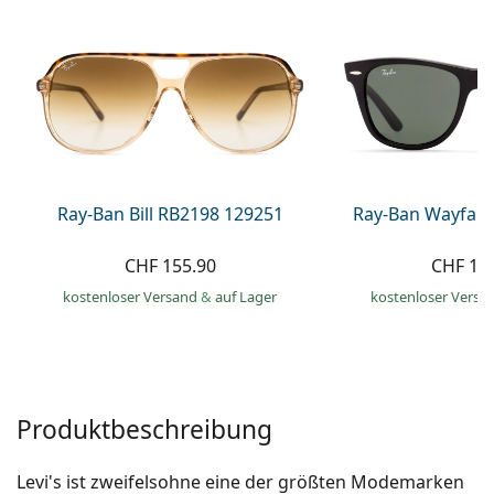
Alle Marken
ist offline
Persol
Prada
Alle Marken
Ray-Ban Bill RB2198 129251
Ray-Ban Wayfare
CHF 155.90
CHF 13
kostenloser Versand
&
auf Lager
kostenloser Versa
Produktbeschreibung
Levi's ist zweifelsohne eine der größten Modemarken