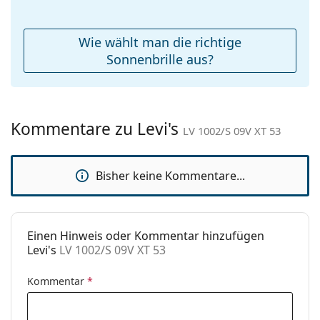
Reinigungstuch:
Ja
Weiteres
Wie wählt man die richtige
Sex:
Unisex
Sonnenbrille aus?
Kategorie:
Sonnenbrillen
Marke:
Levi´s
Kommentare zu Levi's
Verwendung:
Mode
LV 1002/S 09V XT 53
Code:
LV 1002/S 09V XT 53
Bisher keine Kommentare...
Einen Hinweis oder Kommentar hinzufügen
Levi's
LV 1002/S 09V XT 53
Kommentar
*