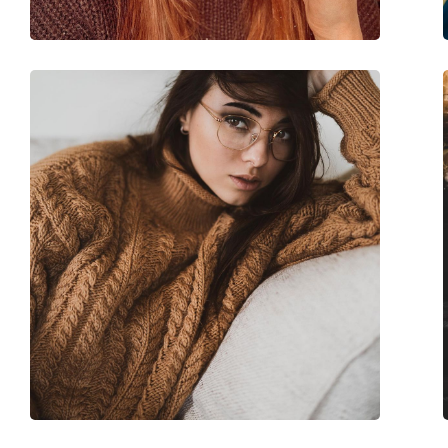
Marke:
M Missoni
Code:
MMI 0039 C8C 17 5