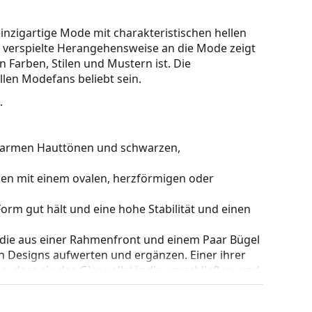
 einzigartige Mode mit charakteristischen hellen
d verspielte Herangehensweise an die Mode zeigt
en Farben, Stilen und Mustern ist. Die
len Modefans beliebt sein.
.
u warmen Hauttönen und schwarzen,
hen mit einem ovalen, herzförmigen oder
e Form gut hält und eine hohe Stabilität und einen
 die aus einer Rahmenfront und einem Paar Bügel
gen Designs aufwerten und ergänzen. Einer ihrer
che, dass sie das Glas vollständig umschließen, und
mentyp ist für alle Gläser geeignet, auch für