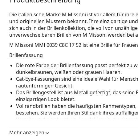
Die italienische Marke M Missoni ist vor allem für ihre
und originellen Mustern bekannt. Ihre einzigartige un
sich auch in der Brillenkollektion, die voll von unzählig
unverwechselbaren Brillen von M Missoni werden bei al
M Missoni MMI 0039 C8C 17 52
ist eine Brille für Frauen
Brillenfassung
Die rote Farbe der Brillenfassung passt perfekt z
dunkelbraunen, weißen oder grauen Haaren.
Cat-Eye-Fassungen sind eine ideale Wahl für Mensc
rautenförmigen Gesicht.
Das Brillengestell ist aus Metall gefertigt, das sein
einzigartigen Look bietet.
Vollrandbrillen haben die häufigsten Rahmentypen,
bestehen. Sie werden Ihren Stil dank ihres auffälli
Vorteile ist die Robustheit, Langlebigkeit, die Tatsa
vor allem ihr Schutz vor Beschädigungen. Dieser Rah
Mehr anzeigen
Gläser mit höherer optischer Leistung.