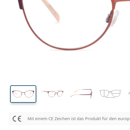
131 mm
Brillenbreite
Glasbrei
39 mm
52 mm
Glashöhe
Glasbreite
Mit einem CE Zeichen ist das Produkt für den euro