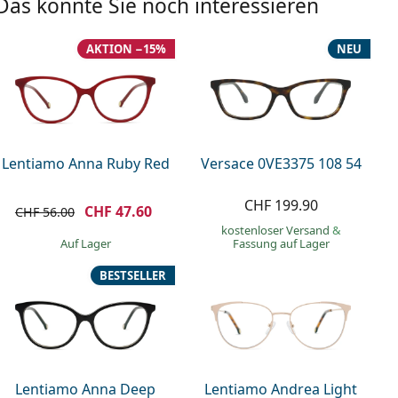
Das könnte Sie noch interessieren
AKTION −15%
NEU
Lentiamo Anna Ruby Red
Versace 0VE3375 108 54
CHF 199.90
CHF 47.60
CHF 56.00
kostenloser Versand
&
auf Lager
Fassung auf Lager
BESTSELLER
Lentiamo Anna Deep
Lentiamo Andrea Light