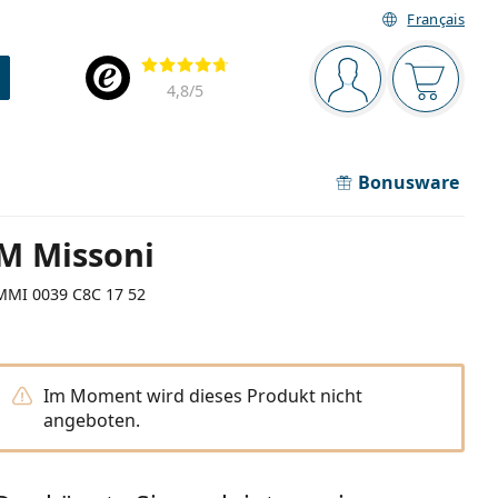
Français
Navigationsleiste
Bewertung
Sie sind angemel
Der Ware
4,8
/5
Bonusware
M Missoni
MMI 0039 C8C 17 52
Im Moment wird dieses Produkt nicht
angeboten.