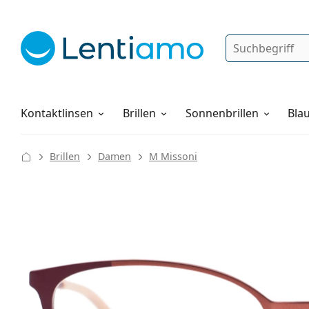
Suche
Anmelden
Web-Navigation
Pflegemittel
Alles über den Einkauf
Kontaktlinsen
Brillen
Sonnenbrillen
Blau
Brillen
Damen
M Missoni