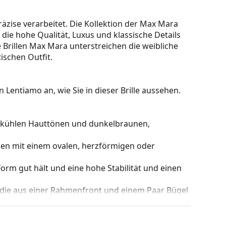
 präzise verarbeitet. Die Kollektion der Max Mara
die hohe Qualität, Luxus und klassische Details
e Brillen Max Mara unterstreichen die weibliche
ischen Outfit.
 Lentiamo an, wie Sie in dieser Brille aussehen.
zu kühlen Hauttönen und dunkelbraunen,
hen mit einem ovalen, herzförmigen oder
e Form gut hält und eine hohe Stabilität und einen
 die aus einer Rahmenfront und einem Paar Bügel
gen Designs aufwerten und ergänzen. Einer ihrer
che, dass sie das Glas vollständig umschließen, und
mentyp ist für alle Gläser geeignet, auch für