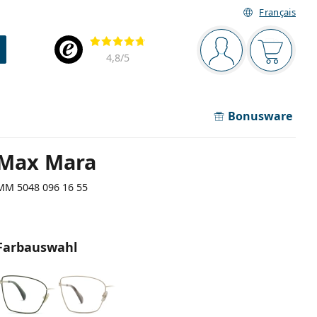
Français
Navigationsleiste
Bewertung
Sie sind angemel
Der Ware
4,8
/5
Bonusware
Max Mara
MM 5048 096 16 55
Farbauswahl