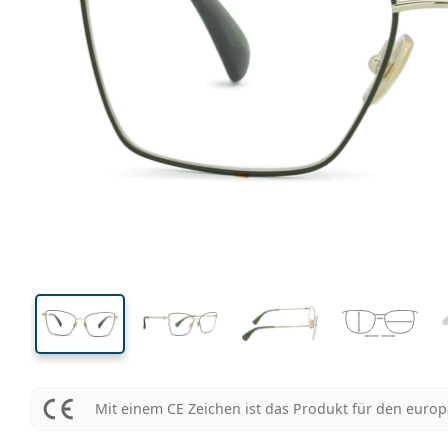
137 mm
Brillenbreite
Glasbrei
49 mm
55 mm
Glashöhe
Glasbreite
Mit einem CE Zeichen ist das Produkt für den euro