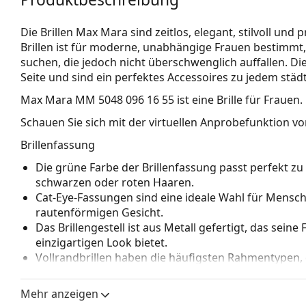
Die Brillen Max Mara sind zeitlos, elegant, stilvoll und
Brillen ist für moderne, unabhängige Frauen bestimmt, 
suchen, die jedoch nicht überschwenglich auffallen. Di
Seite und sind ein perfektes Accessoires zu jedem städt
Max Mara MM 5048 096 16 55
ist eine Brille für Frauen.
Schauen Sie sich mit der virtuellen Anprobefunktion von
Brillenfassung
Die grüne Farbe der Brillenfassung passt perfekt 
schwarzen oder roten Haaren.
Cat-Eye-Fassungen sind eine ideale Wahl für Mensc
rautenförmigen Gesicht.
Das Brillengestell ist aus Metall gefertigt, das sein
einzigartigen Look bietet.
Vollrandbrillen haben die häufigsten Rahmentypen,
bestehen. Sie werden Ihren Stil dank ihres auffälli
Vorteile ist die Robustheit, Langlebigkeit, die Tatsa
Mehr anzeigen
vor allem ihr Schutz vor Beschädigungen. Dieser Rah