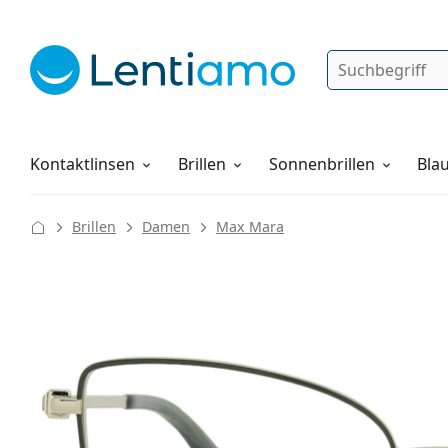
Suche
Anmelden
Web-Navigation
Pflegemittel
Alles über den Einkauf
Kontaktlinsen
Brillen
Sonnenbrillen
Blau
Brillen
Damen
Max Mara