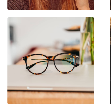
Kategorie:
Brillen
Marke:
Max Mara
Code:
MM 5048 096 16 55