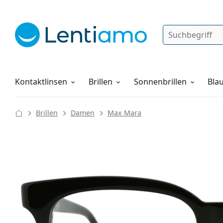
Suche
Anmelden
Web-Navigation
Pflegemittel
Alles über den Einkauf
Kontaktlinsen
Brillen
Sonnenbrillen
Blau
Brillen
Damen
Max Mara