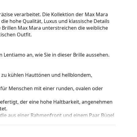
 präzise verarbeitet. Die Kollektion der Max Mara
die hohe Qualität, Luxus und klassische Details
e Brillen Max Mara unterstreichen die weibliche
ischen Outfit.
 Lentiamo an, wie Sie in dieser Brille aussehen.
kt zu kühlen Hauttönen und hellblondem,
 für Menschen mit einer runden, ovalen oder
gefertigt, der eine hohe Haltbarkeit, angenehmen
et.
 die aus einer Rahmenfront und einem Paar Bügel
gen Designs aufwerten und ergänzen. Einer ihrer
che, dass sie das Glas vollständig umschließen, und
mentyp ist für alle Gläser geeignet, auch für