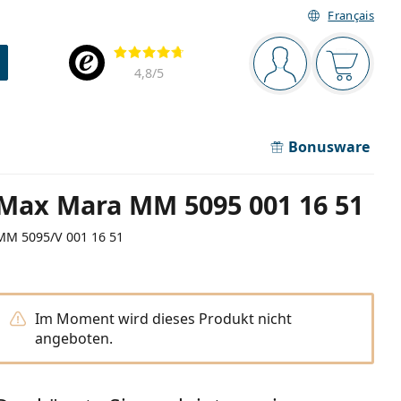
Français
Navigationsleiste
Bewertung
Sie sind angemel
Der Ware
4,8
/5
Bonusware
Max Mara MM 5095 001 16 51
MM 5095/V 001 16 51
Im Moment wird dieses Produkt nicht
angeboten.