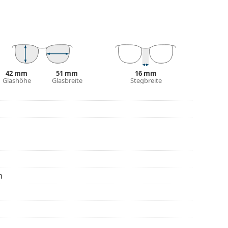
be des Etuis und sein Design können variieren.
 von Brillen geeignet. Einige Modelle können mit
den.
42 mm
51 mm
16 mm
eitere Modelle zu finden, oder nutzen Sie
Glashöhe
Glasbreite
Stegbreite
hl benötigen.
die Anleitung.
n