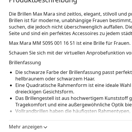
Die Brillen Max Mara sind zeitlos, elegant, stilvoll und
Brillen ist für moderne, unabhängige Frauen bestimmt, 
suchen, die jedoch nicht überschwenglich auffallen. Di
Seite und sind ein perfektes Accessoires zu jedem städt
Max Mara MM 5095 001 16 51
ist eine Brille für Frauen.
Schauen Sie sich mit der virtuellen Anprobefunktion von
Brillenfassung
Die schwarze Farbe der Brillenfassung passt perfe
hellbraunem oder schwarzem Haar.
Eine Quadratische Rahmenform ist eine ideale Wahl
dreieckigen Gesichtsform.
Das Brillengestell ist aus hochwertigem Kunststoff 
Tragekomfort und eine außergewöhnliche Optik biet
Vollrandbrillen haben die häufigsten Rahmentypen,
bestehen. Sie werden Ihren Stil dank ihres auffälli
Vorteile ist die Robustheit, Langlebigkeit, die Tatsa
Mehr anzeigen
vor allem ihr Schutz vor Beschädigungen. Dieser Rah