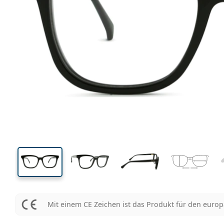
129 mm
Brillenbreite
Glasbrei
42 mm
51 mm
Glashöhe
Glasbreite
Mit einem CE Zeichen ist das Produkt für den euro