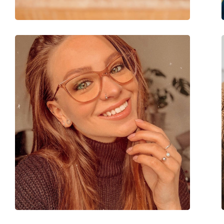
Marke:
Max Mara
Code:
MM 5095/V 001 16 