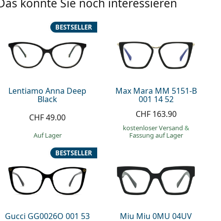
Das könnte Sie noch interessieren
BESTSELLER
Lentiamo Anna Deep
Max Mara MM 5151-B
Black
001 14 52
CHF 163.90
CHF 49.00
kostenloser Versand
&
auf Lager
Fassung auf Lager
BESTSELLER
Gucci GG0026O 001 53
Miu Miu 0MU 04UV