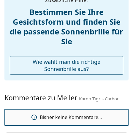
Gewicht:
155 g
mit einem Stoffbeutel anstelle eines Tuchs geliefert
Bestimmen Sie Ihre
werden.
Verstellbare
Nein
Gesichtsform und finden Sie
Nasenpads:
Entdecken Sie das gesamte Sortiment der
Sonnenbrillen
, um weitere Modelle beliebter Marken
Accessories
die passende Sonnenbrille für
zu finden.
Etui:
Ja
Sie
Reinigungstuch:
Ja
Weiteres
Wie wählt man die richtige
Sex:
Damen
Sonnenbrille aus?
Kategorie:
Sonnenbrillen
Marke:
Meller
Kommentare zu Meller
Verwendung:
Mode
Karoo Tigris Carbon
Code:
Karoo Tigris Carbon
Bisher keine Kommentare...