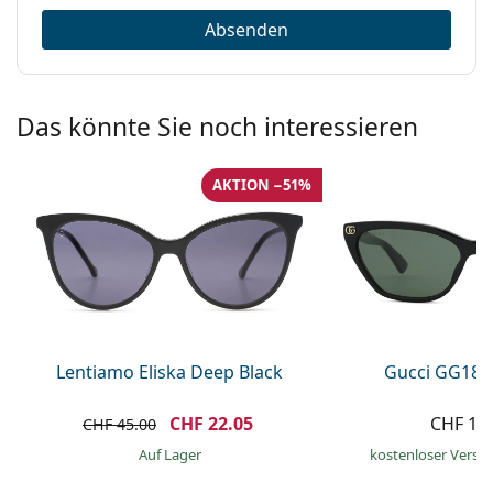
Absenden
Das könnte Sie noch interessieren
AKTION −51%
Lentiamo Eliska Deep Black
Gucci GG181
CHF 22.05
CHF 16
CHF 45.00
auf Lager
kostenloser Versa