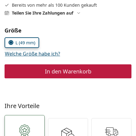
Alle Marken
Bereits von mehr als 100 Kunden gekauft
ist offline
Persol
Teilen Sie Ihre Zahlungen auf
Prada
Parameter wählen
Größe
Alle Marken
L (49 mm)
Welche Größe habe ich?
In den Warenkorb
Ihre Vorteile