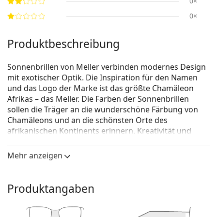
0×
0×
Produktbeschreibung
Sonnenbrillen von Meller verbinden modernes Design
mit exotischer Optik. Die Inspiration für den Namen
und das Logo der Marke ist das größte Chamäleon
Afrikas – das Meller. Die Farben der Sonnenbrillen
sollen die Träger an die wunderschöne Färbung von
Chamäleons und an die schönsten Orte des
afrikanischen Kontinents erinnern. Kreativität und
Originalität sind die treibende Kraft dieser Modemarke
aus Barcelona.
Mehr anzeigen
Meller Karoo Tigris Carbon
ist eine Sonnenbrille für
Frauen.
Produktangaben
Brillenfassung
Die braune Farbe des Rahmens passt perfekt zu