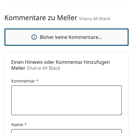
Marke:
Meller
Kommentare zu Meller
Verwendung:
Mode
Shaira All Black
Code:
Shaira All Black
Bisher keine Kommentare...
Einen Hinweis oder Kommentar hinzufügen
Meller
Shaira All Black
Kommentar
*
Name
*