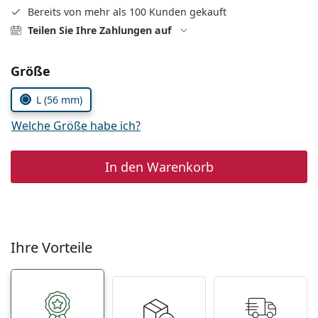
Alle Marken
Bereits von mehr als 100 Kunden gekauft
ist offline
Persol
Teilen Sie Ihre Zahlungen auf
Prada
Parameter wählen
Größe
Alle Marken
L (56 mm)
Welche Größe habe ich?
In den Warenkorb
Ihre Vorteile