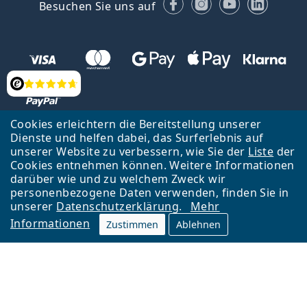
Facebook
Instagram
YouTube
Linked
Besuchen Sie uns auf
Bewertung
Cookies erleichtern die Bereitstellung unserer
Dienste und helfen dabei, das Surferlebnis auf
Zurück zur Hauptseite
Nach oben
Français
unserer Website zu verbessern, wie Sie der
Liste
der
Cookies entnehmen können. Weitere Informationen
Lentiamo s.r.o., Tschechien ist Eigentümer und Betreiber des Online-
darüber wie und zu welchem Zweck wir
Shops Lentiamo.ch
Seit 18 Jahren sind wir für Sie da.
personenbezogene Daten verwenden, finden Sie in
unserer
Datenschutzerklärung
.
Mehr
Informationen
Zustimmen
Ablehnen