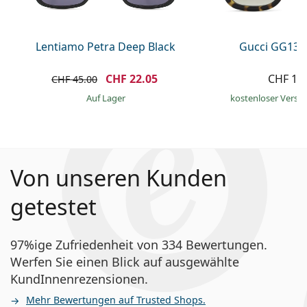
Lentiamo Petra Deep Black
Gucci GG133
CHF 22.05
CHF 16
CHF 45.00
auf Lager
kostenloser Versa
Von unseren Kunden
getestet
97%ige Zufriedenheit von 334 Bewertungen.
Werfen Sie einen Blick auf ausgewählte
KundInnenrezensionen.
Mehr Bewertungen auf Trusted Shops.