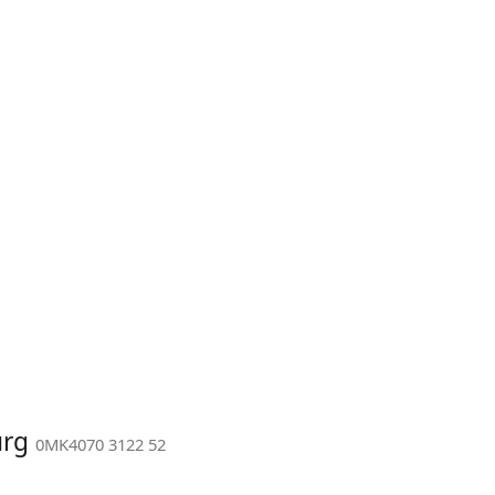
urg
0MK4070 3122 52