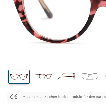
128 mm
Brillenbreite
Glasbrei
41 mm
52 mm
Glashöhe
Glasbreite
Mit einem CE Zeichen ist das Produkt für den euro