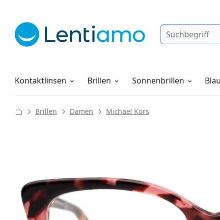
Suche
Anmelden
Web-Navigation
Pflegemittel
Alles über den Einkauf
Kontaktlinsen
Brillen
Sonnenbrillen
Blau
Brillen
Damen
Michael Kors