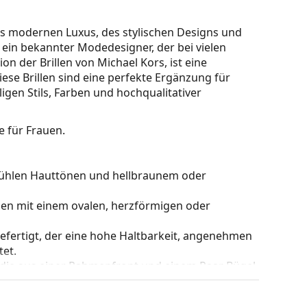
des modernen Luxus, des stylischen Designs und
t ein bekannter Modedesigner, der bei vielen
ion der Brillen von Michael Kors, ist eine
ese Brillen sind eine perfekte Ergänzung für
gen Stils, Farben und hochqualitativer
le für Frauen.
u kühlen Hauttönen und hellbraunem oder
hen mit einem ovalen, herzförmigen oder
gefertigt, der eine hohe Haltbarkeit, angenehmen
et.
 die aus einer Rahmenfront und einem Paar Bügel
gen Designs aufwerten und ergänzen. Einer ihrer
che, dass sie das Glas vollständig umschließen, und