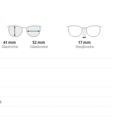
mentyp ist für alle Gläser geeignet, auch für
be des Etuis und sein Design können variieren.
 von Brillen geeignet. Einige Modelle können mit
den.
41 mm
52 mm
17 mm
Glashöhe
Glasbreite
Stegbreite
eitere Modelle zu finden, oder nutzen Sie
hl benötigen.
die Anleitung.
n