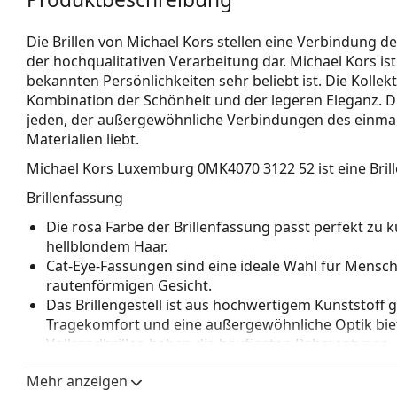
Die Brillen von Michael Kors stellen eine Verbindung 
der hochqualitativen Verarbeitung dar. Michael Kors is
bekannten Persönlichkeiten sehr beliebt ist. Die Kollekt
Kombination der Schönheit und der legeren Eleganz. Di
jeden, der außergewöhnliche Verbindungen des einmali
Materialien liebt.
Michael Kors Luxemburg 0MK4070 3122 52
ist eine Bril
Brillenfassung
Die rosa Farbe der Brillenfassung passt perfekt z
hellblondem Haar.
Cat-Eye-Fassungen sind eine ideale Wahl für Mensc
rautenförmigen Gesicht.
Das Brillengestell ist aus hochwertigem Kunststoff 
Tragekomfort und eine außergewöhnliche Optik biet
Vollrandbrillen haben die häufigsten Rahmentypen,
bestehen. Sie werden Ihren Stil dank ihres auffälli
Mehr anzeigen
Vorteile ist die Robustheit, Langlebigkeit, die Tatsa