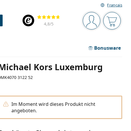
Français
Navigationsleiste
Bewertung
Sie sind angemel
Der Ware
4,8
/5
Bonusware
Michael Kors Luxemburg
0MK4070 3122 52
Im Moment wird dieses Produkt nicht
angeboten.