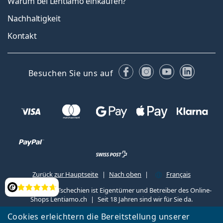
Warum bei Lentiamo einkaufen?
Nachhaltigkeit
Kontakt
Facebook
Instagram
YouTube
Linked
Besuchen Sie uns auf
Zurück zur Hauptseite
Nach oben
Français
Lentiamo s.r.o., Tschechien ist Eigentümer und Betreiber des Online-
Bewertung
Shops Lentiamo.ch
Seit 18 Jahren sind wir für Sie da.
Cookies erleichtern die Bereitstellung unserer