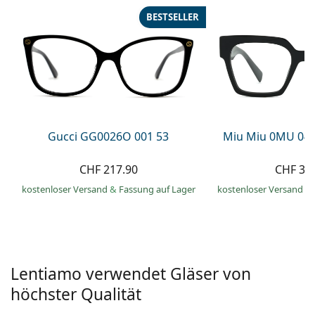
Alle Marken
BESTSELLER
ist offline
Persol
Prada
Alle Marken
Gucci GG0026O 001 53
Miu Miu 0MU 04
CHF 217.90
CHF 38
kostenloser Versand
&
Fassung auf Lager
kostenloser Versand
&
Lentiamo verwendet Gläser von
höchster Qualität