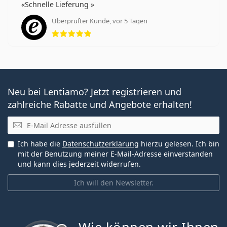
Schnelle Lieferung
Überprüfter Kunde, vor 5 Tagen
Bewertung 5 aus 5
Neu bei Lentiamo? Jetzt registrieren und
zahlreiche Rabatte und Angebote erhalten!
E-Mail
Ich habe die
Datenschutzerklärung
hierzu gelesen. Ich bin
mit der Benutzung meiner E-Mail-Adresse einverstanden
und kann dies jederzeit widerrufen.
Ich will den Newsletter.
ist offline