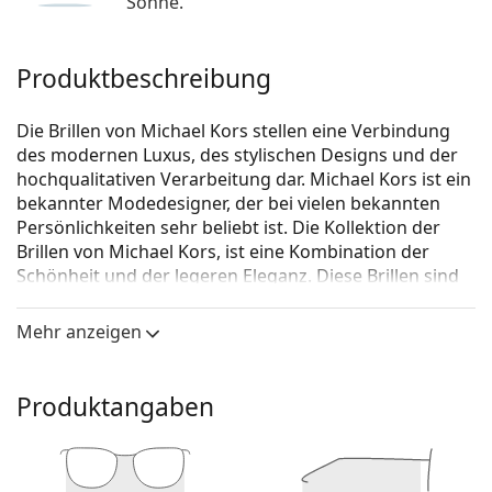
Sonne.
Produktbeschreibung
Die Brillen von Michael Kors stellen eine Verbindung
des modernen Luxus, des stylischen Designs und der
hochqualitativen Verarbeitung dar. Michael Kors ist ein
bekannter Modedesigner, der bei vielen bekannten
Persönlichkeiten sehr beliebt ist. Die Kollektion der
Brillen von Michael Kors, ist eine Kombination der
Schönheit und der legeren Eleganz. Diese Brillen sind
eine perfekte Ergänzung für jeden, der
außergewöhnliche Verbindungen des einmaligen Stils,
Mehr anzeigen
Farben und hochqualitativer Materialien liebt.
Michael Kors Portland 0MK3068 1334 54
ist eine Brille
Produktangaben
für Frauen.
Brillenfassung
Die silberne Farbe der Brillenfassung passt perfekt