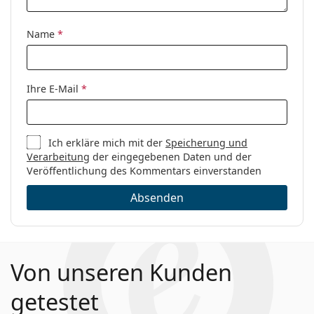
Marke:
Missoni
Code:
MIS 0031 K4G 17 52
Name
*
Ihre E-Mail
*
Ich erkläre mich mit der
Speicherung und
Verarbeitung
der eingegebenen Daten und der
Veröffentlichung des Kommentars einverstanden
Absenden
Von unseren Kunden
getestet