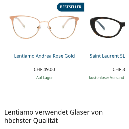
Alle Marken
BESTSELLER
ist offline
Persol
Prada
Alle Marken
Lentiamo Andrea Rose Gold
Saint Laurent SL 
CHF 49.00
CHF 30
auf Lager
kostenloser Versand
&
Lentiamo verwendet Gläser von
höchster Qualität