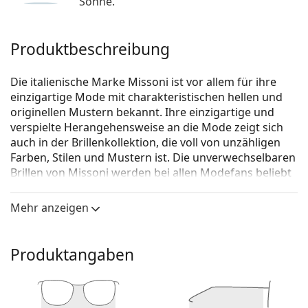
Sonne.
Produktbeschreibung
Die italienische Marke Missoni ist vor allem für ihre
einzigartige Mode mit charakteristischen hellen und
originellen Mustern bekannt. Ihre einzigartige und
verspielte Herangehensweise an die Mode zeigt sich
auch in der Brillenkollektion, die voll von unzähligen
Farben, Stilen und Mustern ist. Die unverwechselbaren
Brillen von Missoni werden bei allen Modefans beliebt
sein.
Mehr anzeigen
Missoni MIS 0031 K4G 17 52
ist eine Brille für Frauen.
Schauen Sie sich mit der virtuellen Anprobefunktion
von Lentiamo an, wie Sie in dieser Brille aussehen.
Produktangaben
Brillenfassung
Die rosa Farbe der Brillenfassung passt perfekt zu