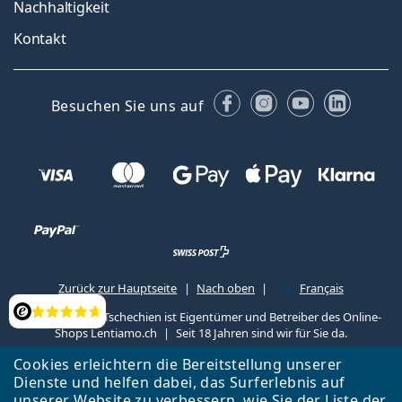
Nachhaltigkeit
Kontakt
Facebook
Instagram
YouTube
Linked
Besuchen Sie uns auf
Zurück zur Hauptseite
Nach oben
Français
Lentiamo s.r.o., Tschechien ist Eigentümer und Betreiber des Online-
Bewertung
Shops Lentiamo.ch
Seit 18 Jahren sind wir für Sie da.
Cookies erleichtern die Bereitstellung unserer
Dienste und helfen dabei, das Surferlebnis auf
unserer Website zu verbessern, wie Sie der
Liste
der