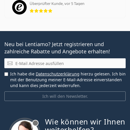
Überprüfter Kunde, vor 5 Tagen
Bewertung 5 aus 5
Neu bei Lentiamo? Jetzt registrieren und
zahlreiche Rabatte und Angebote erhalten!
E-Mail
Ich habe die
Datenschutzerklärung
hierzu gelesen. Ich bin
mit der Benutzung meiner E-Mail-Adresse einverstanden
und kann dies jederzeit widerrufen.
Ich will den Newsletter.
Wie können wir Ihnen
ist offline
weiterhelfen?