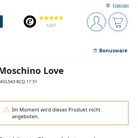
Français
Navigationsleiste
Bewertung
Sie sind angemel
Der Ware
4,8
/5
Bonusware
Moschino Love
MOL543 8CQ 17 51
Im Moment wird dieses Produkt nicht
angeboten.