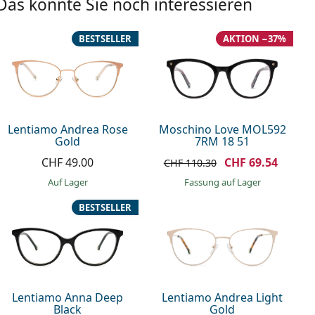
Das könnte Sie noch interessieren
BESTSELLER
AKTION −37%
Lentiamo Andrea Rose
Moschino Love MOL592
Gold
7RM 18 51
CHF 49.00
CHF 69.54
CHF 110.30
auf Lager
Fassung auf Lager
BESTSELLER
Lentiamo Anna Deep
Lentiamo Andrea Light
Black
Gold