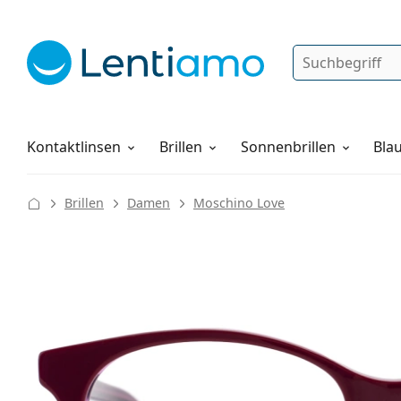
Suche
Anmelden
Web-Navigation
Pflegemittel
Alles über den Einkauf
Kontaktlinsen
Brillen
Sonnenbrillen
Blau
Brillen
Damen
Moschino Love