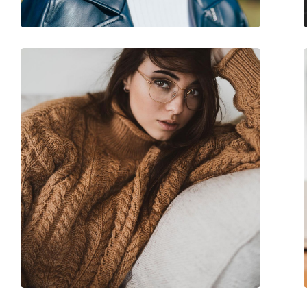
Marke:
Moschino Love
Code:
MOL543 8CQ 17 51