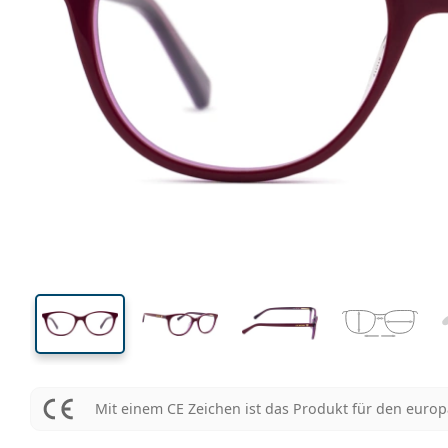
129 mm
Brillenbreite
Glasbrei
40 mm
51 mm
Glashöhe
Glasbreite
Mit einem CE Zeichen ist das Produkt für den euro