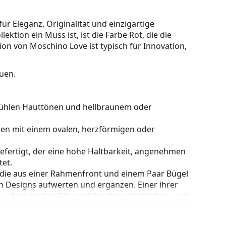
ür Eleganz, Originalität und einzigartige
ktion ein Muss ist, ist die Farbe Rot, die die
tion von Moschino Love ist typisch für Innovation,
auen.
u kühlen Hauttönen und hellbraunem oder
hen mit einem ovalen, herzförmigen oder
gefertigt, der eine hohe Haltbarkeit, angenehmen
et.
 die aus einer Rahmenfront und einem Paar Bügel
gen Designs aufwerten und ergänzen. Einer ihrer
che, dass sie das Glas vollständig umschließen, und
mentyp ist für alle Gläser geeignet, auch für