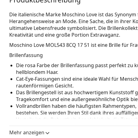
Die italienische Marke Moschino Love ist das Synonym f
Herangehensweise an Mode. Eine Sache, die in ihrer Kolle
ultimative Lebensfreude symbolisiert. Die Brillenkollek
Kreativität und eine große Portion Extravaganz.
Moschino Love MOL543 8CQ 17 51
ist eine Brille für Fr
Brillenfassung
Die rosa Farbe der Brillenfassung passt perfekt z
hellblondem Haar.
Cat-Eye-Fassungen sind eine ideale Wahl für Mensc
rautenförmigen Gesicht.
Das Brillengestell ist aus hochwertigem Kunststoff 
Tragekomfort und eine außergewöhnliche Optik biet
Vollrandbrillen haben die häufigsten Rahmentypen,
bestehen. Sie werden Ihren Stil dank ihres auffälli
Vorteile ist die Robustheit, Langlebigkeit, die Tatsa
vor allem ihr Schutz vor Beschädigungen. Dieser Rah
Mehr anzeigen
Gläser mit höherer optischer Leistung.