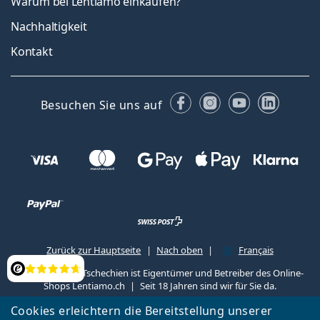
Warum bei Lentiamo einkaufen?
Nachhaltigkeit
Kontakt
Facebook
Instagram
YouTube
Linked
Besuchen Sie uns auf
Zurück zur Hauptseite
Nach oben
Français
Lentiamo s.r.o., Tschechien ist Eigentümer und Betreiber des Online-
Bewertung
Shops Lentiamo.ch
Seit 18 Jahren sind wir für Sie da.
Cookies erleichtern die Bereitstellung unserer