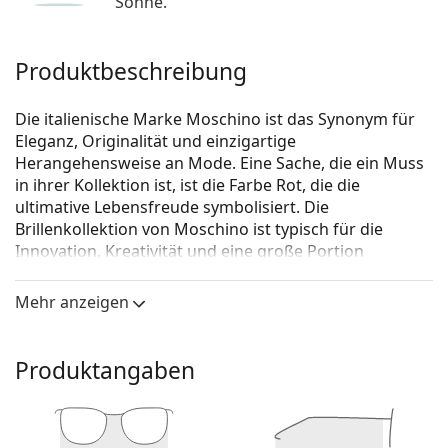
Sonne.
Produktbeschreibung
Die italienische Marke Moschino ist das Synonym für
Eleganz, Originalität und einzigartige
Herangehensweise an Mode. Eine Sache, die ein Muss
in ihrer Kollektion ist, ist die Farbe Rot, die die
ultimative Lebensfreude symbolisiert. Die
Brillenkollektion von Moschino ist typisch für die
Innovation, Kreativität und eine große Portion
Extravaganz.
Mehr anzeigen
Moschino MOS534 MU1 17 55
ist eine Brille für Frauen.
Brillenfassung
Produktangaben
Die rosa Farbe der Brillenfassung passt perfekt zu
kühlen Hauttönen und hellbraunem oder
hellblondem Haar.
Cat-Eye-Fassungen sind eine ideale Wahl für