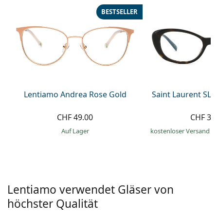
Alle Marken
BESTSELLER
ist offline
Persol
Prada
Alle Marken
Lentiamo Andrea Rose Gold
Saint Laurent SL 
CHF 49.00
CHF 30
auf Lager
kostenloser Versand
&
Lentiamo verwendet Gläser von
höchster Qualität