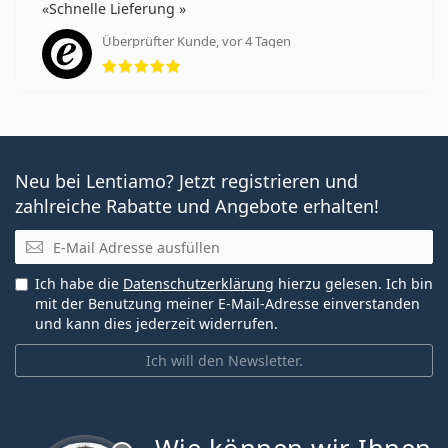
Schnelle Lieferung
Überprüfter Kunde, vor 4 Tagen
Bewertung 5 aus 5
Neu bei Lentiamo? Jetzt registrieren und
zahlreiche Rabatte und Angebote erhalten!
E-Mail
Ich habe die
Datenschutzerklärung
hierzu gelesen. Ich bin
mit der Benutzung meiner E-Mail-Adresse einverstanden
und kann dies jederzeit widerrufen.
Ich will den Newsletter.
ist offline