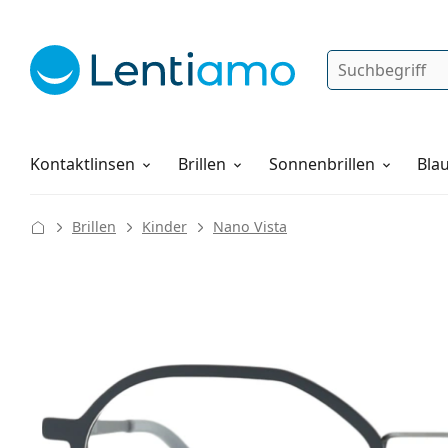
Suche
Anmelden
Web-Navigation
Pflegemittel
Alles über den Einkauf
Kontaktlinsen
Brillen
Sonnenbrillen
Blau
Brillen
Kinder
Nano Vista