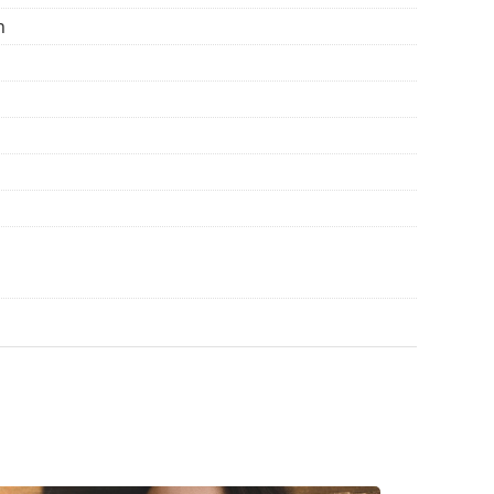
 von Brillen geeignet. Einige Modelle können mit
n
den.
eitere Modelle zu finden, oder nutzen Sie
hl benötigen.
die Anleitung.