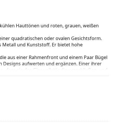
u kühlen Hauttönen und roten, grauen, weißen
einer quadratischen oder ovalen Gesichtsform.
 Metall und Kunststoff. Er bietet hohe
 die aus einer Rahmenfront und einem Paar Bügel
gen Designs aufwerten und ergänzen. Einer ihrer
che, dass sie das Glas vollständig umschließen, und
mentyp ist für alle Gläser geeignet, auch für
nderung der Position und des Sitzes Ihrer Brille.
orgen so für einen höheren Tragekomfort. Die
 erfahrenen Optiker vorgenommen werden, um
Behandlung zu vermeiden.
be des Etuis und sein Design können variieren.