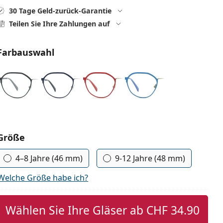
30 Tage Geld-zurück-Garantie
Teilen Sie Ihre Zahlungen auf
Farbauswahl
Parameter wählen
Größe
4–8 Jahre (46 mm)
9-12 Jahre (48 mm)
Welche Größe habe ich?
Wählen Sie Ihre Gläser ab
CHF 34.90