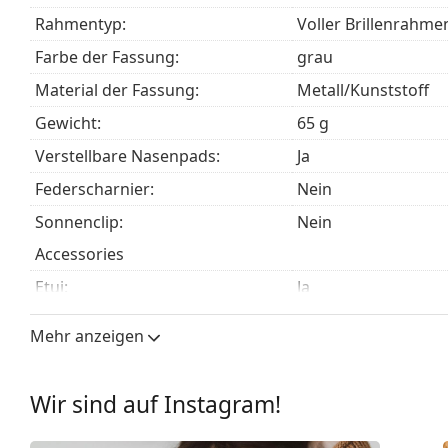
Das mitgelieferte Tuch ist zum Reinigen und Pflegen
Rahmentyp:
Voller Brillenrahme
einem Stoffbeutel anstelle eines Tuchs geliefert wer
Farbe der Fassung:
grau
Entdecken Sie das gesamte Sortiment der
Brillen
, um w
Material der Fassung:
Metall/Kunststoff
unseren
Brillen-Ratgeber
, wenn Sie Hilfe bei der Auswa
Gewicht:
65 g
Es ist ein Medizinprodukt. Lesen Sie vor dem Gebrauch 
Verstellbare Nasenpads:
Ja
Federscharnier:
Nein
Sonnenclip:
Nein
Accessories
Etui:
Ja
Reinigungstuch:
Ja
Mehr anzeigen
Weiteres
Sex:
Kinder
Wir sind auf Instagram!
Kategorie:
Brillen