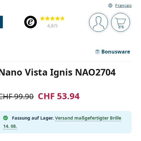
Français
Navigationsleiste
Bewertung
Sie sind angemel
Der Ware
4,8
/5
Bonusware
Nano Vista Ignis NAO2704
CHF 53.94
CHF 99.90
Fassung auf Lager.
Versand maßgefertigter Brille
14. 08.