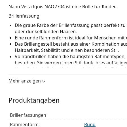
Nano Vista Ignis NAO2704
ist eine Brille für Kinder.
Brillenfassung
Die graue Farbe der Brillenfassung passt perfekt z
oder dunkelblonden Haaren.
Eine runde Rahmenform ist ideal für Menschen mit 
Das Brillengestell besteht aus einer Kombination aus
Haltbarkeit, Stabilität und einen besonderen Stil.
Vollrandbrillen haben die häufigsten Rahmentypen,
bestehen. Sie werden Ihren Stil dank ihres auffälli
Vorteile ist die Robustheit, Langlebigkeit, die Tatsa
vor allem ihr Schutz vor Beschädigungen. Dieser Rah
Mehr anzeigen
Gläser mit höherer optischer Leistung.
Verstellbare Nasenpads ermöglichen eine sanfte Verä
Die Nasenpads passen sich der Nasenform an und s
Produktangaben
Anpassung der Nasenpads sollte immer von einem
Beschädigungen oder Brüche durch unsachgemäße 
Brillenfassungen
Zubehör
Rahmenform:
Rund
Wir liefern die Brille in ihrem Original-Etui. Die Far