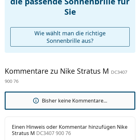
die passende Sonnenbrille für
werden.
Accessories
Sie
Entdecken Sie das gesamte Sortiment der
Etui:
Ja
Sonnenbrillen
, um weitere Modelle beliebter Marken
zu finden.
Reinigungstuch:
Ja
Wie wählt man die richtige
Weiteres
Sonnenbrille aus?
Sex:
Herren
Kategorie:
Sonnenbrillen
Kommentare zu Nike Stratus M
Marke:
Nike
DC3407
900 76
Verwendung:
Sport
Sport:
Radfahren, Laufen, Wandern, Off-
Road-Radfahren
Bisher keine Kommentare...
Code:
DC3407 900 76
Einen Hinweis oder Kommentar hinzufügen Nike
Stratus M
DC3407 900 76