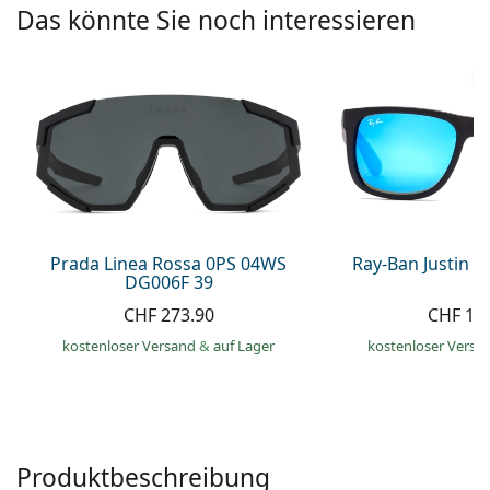
Kochsalzlösung
Das könnte Sie noch interessieren
Marc Jacobs
0215105018
Gucci
Alle Pflegemittel
Alle Marken
ist online
Persol
Prada
Alle Marken
Prada Linea Rossa 0PS 04WS
Ray-Ban Justin 
DG006F 39
CHF 273.90
CHF 13
kostenloser Versand
&
auf Lager
kostenloser Versa
Produktbeschreibung