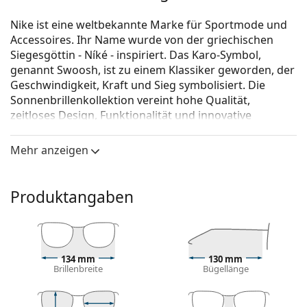
Nike ist eine weltbekannte Marke für Sportmode und
Accessoires. Ihr Name wurde von der griechischen
Siegesgöttin - Níké - inspiriert. Das Karo-Symbol,
genannt Swoosh, ist zu einem Klassiker geworden, der
Geschwindigkeit, Kraft und Sieg symbolisiert. Die
Sonnenbrillenkollektion vereint hohe Qualität,
zeitloses Design, Funktionalität und innovative
Technologie, die die Marke Nike bei allen Generationen
sehr beliebt macht.
Mehr anzeigen
Nike Stratus M DC3407 900 76
ist eine Sonnenbrille für
Männer.
Produktangaben
Mit der virtuellen Anprobefunktion von Lentiamo
können Sie herausfinden, wie Sie mit dieser
Sonnenbrille aussehen.
Brillenfassung
134 mm
130 mm
Brillenbreite
Bügellänge
Die graue Farbe des Rahmens passt perfekt zu
kühlen Hauttönen und roten, grauen, weißen oder