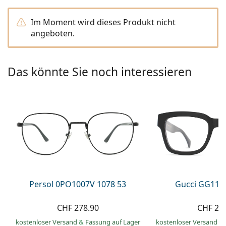
Alle Marken
ist offline
Persol
Im Moment wird dieses Produkt nicht
angeboten.
Prada
Alle Marken
Das könnte Sie noch interessieren
Persol 0PO1007V 1078 53
Gucci GG113
CHF 278.90
CHF 21
kostenloser Versand
&
Fassung auf Lager
kostenloser Versand
&