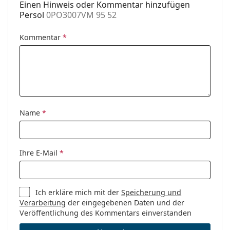
Es ist ein Medizinprodukt. Lesen Sie vor dem Gebrauch
Einen Hinweis oder Kommentar hinzufügen
Etui:
Ja
die Anleitung.
Persol
0PO3007VM 95 52
Reinigungstuch:
Ja
Kommentar
*
Weiteres
Sex:
Herren
Kategorie:
Brillen
Marke:
Persol
Code:
0PO3007VM 95 52
Name
*
Ihre E-Mail
*
Ich erkläre mich mit der
Speicherung und
Verarbeitung
der eingegebenen Daten und der
Veröffentlichung des Kommentars einverstanden