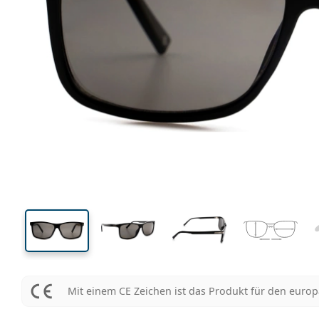
136 mm
Brillenbreite
Glasbrei
40 mm
59 mm
Glashöhe
Glasbreite
Mit einem CE Zeichen ist das Produkt für den euro