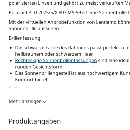
polarisierten Linsen und gehört zu meist verkauften M
Polaroid PLD 2075/S/X 807 M9 59
ist eine Sonnenbrille 
Mit der virtuellen Anprobefunktion von Lentiamo könne
Sonnenbrille aussehen.
Brillenfassung
Die schwarze Farbe des Rahmens passt perfekt zu 
hellbraunem oder schwarzem Haar.
Rechteckige Sonnenbrillenfassungen
sind eine idea
runden Gesichtsform.
Das Sonnenbrillengestell ist aus hochwertigem Kunst
Komfort bietet.
Brillengläser
Die grauen Gläser reduzieren die Intensität des Lic
Mehr anzeigen
Farben zu verfälschen.
Die Gläser sind aus Kunststoff gefertigt, deren unb
ihrer Rissbeständigkeit liegen.
Produktangaben
Dank der einzigartigen Technologie
polarisierter Gl