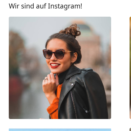
UV-Filter 400:
Ja
Wir sind auf Instagram!
Brillenfassungen
Rahmenform:
Rechteckig
Farbe der Fassung:
schwarz
Material der Fassung:
Kunststoff
Größe:
M
Brillenbreite:
136 mm
Bügellänge:
145 mm
Stegbreite:
13 mm
Gewicht:
100 g
Verstellbare Nasenpads:
Nein
Accessories
Etui:
Nein
Reinigungstuch:
Ja