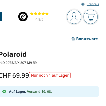
Français
Navigationsleiste
Bewertung
Sie sind angemel
Der Ware
4,8
/5
Bonusware
Polaroid
PLD 2075/S/X 807 M9 59
CHF 69.99
Nur noch 1 auf Lager
Auf Lager.
Versand 10. 08.