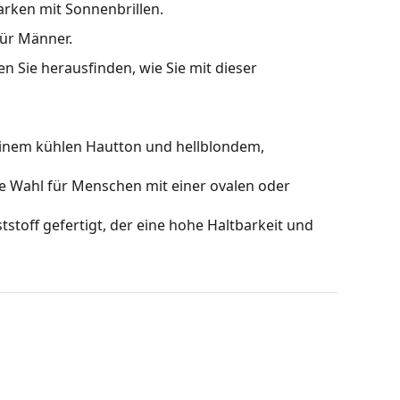
arken mit Sonnenbrillen.
für Männer.
n Sie herausfinden, wie Sie mit dieser
einem kühlen Hautton und hellblondem,
le Wahl für Menschen mit einer ovalen oder
stoff gefertigt, der eine hohe Haltbarkeit und
hts, ohne den Kontrast zu beeinträchtigen oder die
estreitbare Vorteile in ihrem geringen Gewicht und
äser
sorgt die Sonnenbrillen für perfekte Sicht, sie