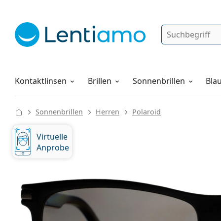
Suche
Anmelden
Web-Navigation
Pflegemittel
Alles über den Einkauf
Kontaktlinsen
Brillen
Sonnenbrillen
Blau
Sonnenbrillen
Herren
Polaroid
Virtuelle
Anprobe