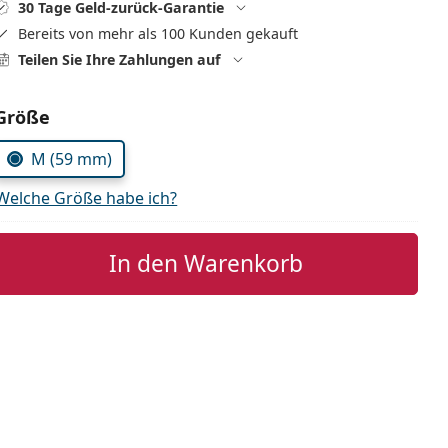
30 Tage Geld-zurück-Garantie
Bereits von mehr als 100 Kunden gekauft
Teilen Sie Ihre Zahlungen auf
Parameter wählen
Größe
M (59 mm)
Welche Größe habe ich?
In den Warenkorb