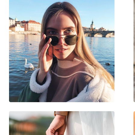
Weiteres
Sex:
Herren
Kategorie:
Sonnenbrillen
Marke:
Polaroid
Verwendung:
Mode
Code:
PLD 2075/S/X 807 M