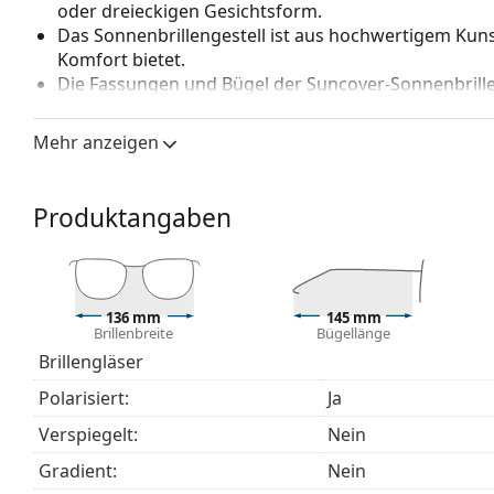
oder dreieckigen Gesichtsform.
Das Sonnenbrillengestell ist aus hochwertigem Kunst
Komfort bietet.
Die Fassungen und Bügel der
Suncover-Sonnenbrill
Design, welches es ermöglicht, sie an viele Arten v
Unterschied zu anderen Standard-Sonnenbrillen nich
Mehr anzeigen
leicht dahinter verstecken. Sie müssen sich an son
Korrektionsbrille und einer Sonnenbrille entscheiden
Augen vor dem Sonnenlicht schützen, ohne auf Sehs
Produktangaben
Suncover-Sonnenbrille
in allen Situationen zu schä
bei einem Spaziergang oder bei einem Tag am Stran
136 mm
145 mm
Brillenbreite
Bügellänge
Brillengläser
Polarisiert:
Ja
Verspiegelt:
Nein
Gradient:
Nein