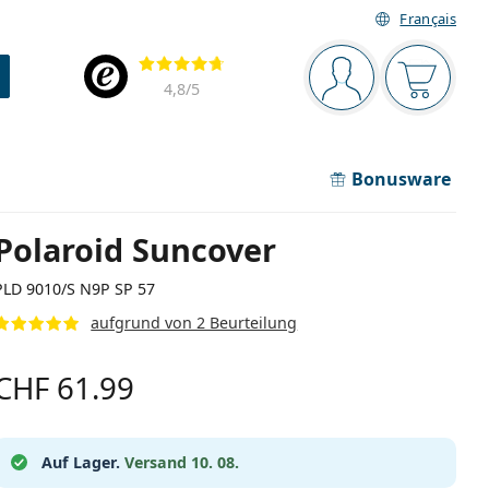
Français
Navigationsleiste
Bewertung
Sie sind angemel
Der Ware
4,8
/5
Bonusware
Polaroid Suncover
PLD 9010/S N9P SP 57
aufgrund von 2 Beurteilung
CHF 61.99
Auf Lager.
Versand 10. 08.