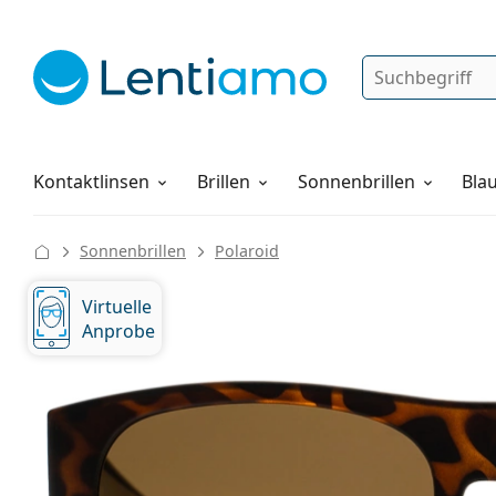
Suche
Anmelden
Web-Navigation
Pflegemittel
Alles über den Einkauf
Kontaktlinsen
Brillen
Sonnenbrillen
Blau
Sonnenbrillen
Polaroid
Virtuelle
Anprobe