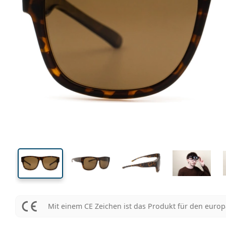
136 mm
Brillenbreite
Glasbrei
45 mm
57 mm
Glashöhe
Glasbreite
Mit einem CE Zeichen ist das Produkt für den euro