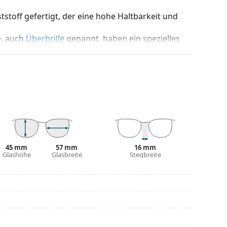
stoff gefertigt, der eine hohe Haltbarkeit und
e
, auch
Überbrille
genannt, haben ein spezielles
on Korrektionsbrillen anzusetzen. Sie werden den
t bemerken und die Korrektionsbrille wird sich
nigen Tagen nicht mehr zwischen einer
 - Sie können beides gleichzeitig tragen und Ihre
chärfe verzichten zu müssen. Sie werden die
tzen wissen, ob beim Auto- oder Motorradfahren,
d.
45 mm
57 mm
16 mm
Glashöhe
Glasbreite
Stegbreite