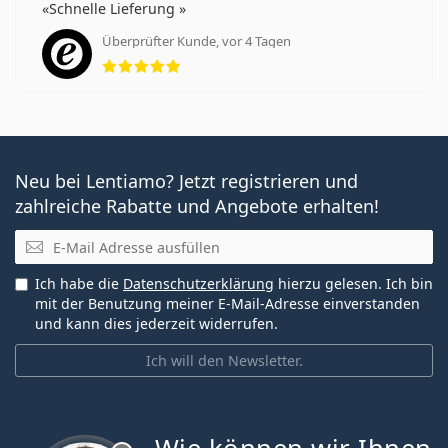
Schnelle Lieferung
Überprüfter Kunde, vor 4 Tagen
Bewertung 5 aus 5
Neu bei Lentiamo? Jetzt registrieren und
zahlreiche Rabatte und Angebote erhalten!
E-Mail
Ich habe die
Datenschutzerklärung
hierzu gelesen. Ich bin
mit der Benutzung meiner E-Mail-Adresse einverstanden
und kann dies jederzeit widerrufen.
Ich will den Newsletter.
ist offline