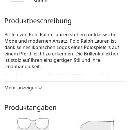
Sonne.
Produktbeschreibung
Brillen von Polo Ralph Lauren stehen für klassische
Mode und modernen Ansatz. Polo Ralph Lauren ist
dank seines ikonischen Logos eines Polospielers auf
einem Pferd leicht zu erkennen. Die Brillenkollektion
ist stolz auf ihren einzigartigen Stil und ihre
Unabhängigkeit.
Polo Ralph Lauren 0PH1198 9157 56
ist eine Brille für
Männer.
Mehr anzeigen
Schauen Sie sich mit der virtuellen Anprobefunktion
von Lentiamo an, wie Sie in dieser Brille aussehen.
Produktangaben
Brillenfassung
Die graue Farbe der Brillenfassung passt perfekt zu
kühlen Hauttönen und roten, grauen, weißen oder