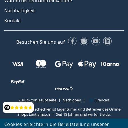
Warum bei Lentiamo einkaufen?
Nachhaltigkeit
Kontakt
Facebook
Instagram
YouTube
Linked
Besuchen Sie uns auf
Zurück zur Hauptseite
Nach oben
Français
Lentiamo s.r.o., Tschechien ist Eigentümer und Betreiber des Online-
Bewertung
Shops Lentiamo.ch
Seit 18 Jahren sind wir für Sie da.
Cookies erleichtern die Bereitstellung unserer