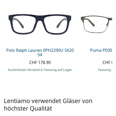
Alle Marken
ist offline
Persol
Prada
Alle Marken
Polo Ralph Lauren 0PH2290U 5620
Puma PE0027
54
CHF 178.90
CHF 66
kostenloser Versand
&
Fassung auf Lager
Fassung au
Lentiamo verwendet Gläser von
höchster Qualität