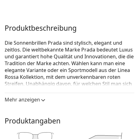
Produktbeschreibung
Die Sonnenbrillen Prada sind stylisch, elegant und
zeitlos. Die weltbekannte Marke Prada bedeutet Luxus
und garantiert hohe Qualität und Innovationen, die die
Tradition der Marke achten. Wählen kann man eine
elegante Variante oder ein Sportmodell aus der Linea
Rossa Kollektion, mit dem unverkennbaren roten
Streifen. Unabhängig davon, für welchen Stil man sich
entscheidet, mit den Sonnenbrillen Prada wird das
Erscheinen individuell und einmalig sein.
Mehr anzeigen
Prada Linea Rossa 0PS A08S U61144 56
ist eine
Sonnenbrille für Männer.
Produktangaben
Mit der virtuellen Anprobefunktion von Lentiamo
können Sie herausfinden, wie Sie mit dieser
Sonnenbrille aussehen.