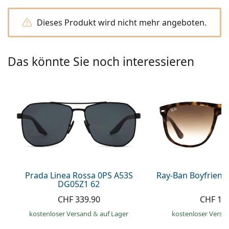
Alle Marken
ist offline
Persol
Dieses Produkt wird nicht mehr angeboten.
Prada
Das könnte Sie noch interessieren
Alle Marken
Prada Linea Rossa 0PS A53S
Ray-Ban Boyfriend
DG05Z1 62
CHF 339.90
CHF 13
kostenloser Versand
&
auf Lager
kostenloser Versa