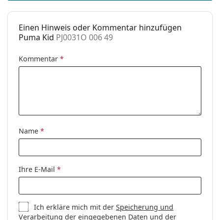
Federscharnier:
Ja
benötigen.
Sonnenclip:
Nein
Es ist ein Medizinprodukt. Lesen Sie vor dem Gebrauch
Einen Hinweis oder Kommentar hinzufügen
die Anleitung.
Accessories
Puma Kid
PJ0031O 006 49
Etui:
Ja
Kommentar
*
Reinigungstuch:
Ja
Weiteres
Sex:
Kinder
Kategorie:
Brillen
Marke:
Puma
Name
*
Code:
PJ0031O 006 49
Ihre E-Mail
*
Ich erkläre mich mit der
Speicherung und
Verarbeitung
der eingegebenen Daten und der