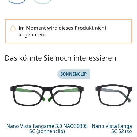
Kochsalzlösung
Marc Jacobs
0215105018
Gucci
Alle Pflegemittel
Alle Marken
ist online
Persol
Im Moment wird dieses Produkt nicht
angeboten.
Prada
Alle Marken
Das könnte Sie noch interessieren
SONNENCLIP
Nano Vista Fangame 3.0 NAO30305
Nano Vista Fangam
SC (sonnenclip)
SC 52 (son