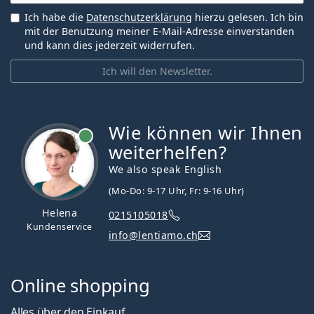
Ich habe die
Datenschutzerklärung
hierzu gelesen. Ich bin
mit der Benutzung meiner E-Mail-Adresse einverstanden
und kann dies jederzeit widerrufen.
Ich will den Newsletter.
Wie können wir Ihnen
ist online
weiterhelfen?
We also speak English
(Mo-Do: 9-17 Uhr, Fr: 9-16 Uhr)
Helena
0215105018
Kundenservice
info@lentiamo.ch
Online shopping
Alles über den Einkauf