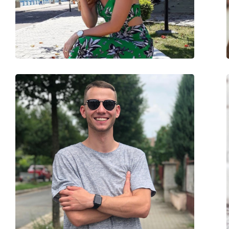
Gewicht:
80 g
Verstellbare Nasenpads:
Ja
Federscharnier:
Nein
Accessories
Etui:
Ja
Reinigungstuch:
Ja
Weiteres
Sex:
Kinder
Kategorie:
Sonnenbrillen
Marke:
Puma
Verwendung:
Mode
Code:
PJ0027S 012 52