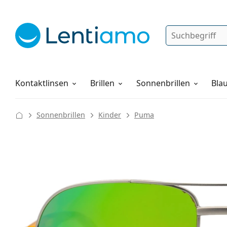
Suche
Anmelden
Web-Navigation
Pflegemittel
Alles über den Einkauf
Kontaktlinsen
Brillen
Sonnenbrillen
Blau
Sonnenbrillen
Kinder
Puma