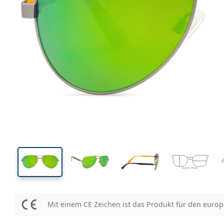
121 mm
Brillenbreite
Glasbrei
42 mm
52 mm
Glashöhe
Glasbreite
Mit einem CE Zeichen ist das Produkt für den euro