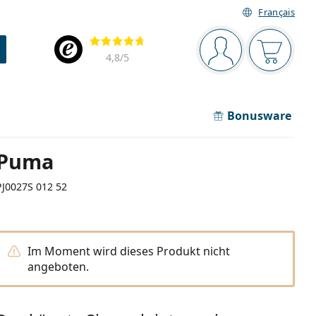
Français
Navigationsleiste
Bewertung
Sie sind angemel
Der Ware
4,8
/5
Bonusware
Puma
PJ0027S 012 52
Im Moment wird dieses Produkt nicht
angeboten.