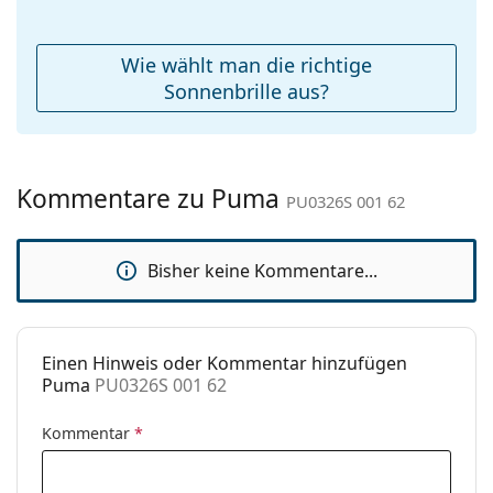
Etui:
Nein
Reinigungstuch:
Nein
Wie wählt man die richtige
Weiteres
Sonnenbrille aus?
Sex:
Herren
Kategorie:
Sonnenbrillen
Kommentare zu Puma
Marke:
Puma
PU0326S 001 62
Verwendung:
Mode
Bisher keine Kommentare...
Code:
PU0326S 001 62
Einen Hinweis oder Kommentar hinzufügen
Puma
PU0326S 001 62
Kommentar
*