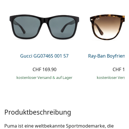
Alle Marken
ist offline
Persol
Prada
Alle Marken
Gucci GG0746S 001 57
Ray-Ban Boyfriend
CHF 169.90
CHF 14
kostenloser Versand
&
auf Lager
kostenloser Versa
Produktbeschreibung
Puma ist eine weltbekannte Sportmodemarke, die