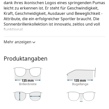
dank ihres ikonischen Logos eines springenden Pumas
leicht zu erkennen ist. Er steht für Geschwindigkeit,
Kraft, Geschmeidigkeit, Ausdauer und Beweglichkeit -
Attribute, die ein erfolgreicher Sportler braucht. Die
Sonnenbrillenkollektion ist innovativ, zeitlos und voll
funktional.
Puma PU0326S 001 62
ist eine Sonnenbrille für Männer.
Mehr anzeigen
Mit der virtuellen Anprobefunktion von Lentiamo
können Sie herausfinden, wie Sie mit dieser
Sonnenbrille aussehen.
Produktangaben
Brillenfassung
Die schwarze Farbe des Rahmens passt perfekt zu
einem kühlen Hautton und hellblondem,
135 mm
135 mm
hellbraunem oder schwarzem Haar.
Brillenbreite
Bügellänge
Quadratische Sonnenbrillenfassungen
sind eine
ideale Wahl für Menschen mit einer runden, ovalen
oder dreieckigen Gesichtsform.
Das Sonnenbrillengestell ist aus hochwertigem
37 mm
62 mm
13 mm