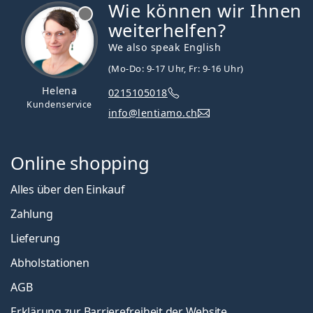
Wie können wir Ihnen
ist offline
weiterhelfen?
We also speak English
(Mo-Do: 9-17 Uhr, Fr: 9-16 Uhr)
Helena
0215105018
Kundenservice
info@lentiamo.ch
Online shopping
Alles über den Einkauf
Zahlung
Lieferung
Abholstationen
AGB
Erklärung zur Barrierefreiheit der Website