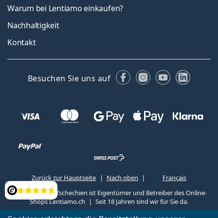
Warum bei Lentiamo einkaufen?
Nachhaltigkeit
Kontakt
Facebook
Instagram
YouTube
Linked
Besuchen Sie uns auf
Zurück zur Hauptseite
Nach oben
Français
Lentiamo s.r.o., Tschechien ist Eigentümer und Betreiber des Online-
Bewertung
Shops Lentiamo.ch
Seit 18 Jahren sind wir für Sie da.