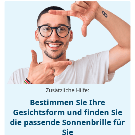
Brillenfassungen
Rahmenform:
Quadratisch
Farbe der
schwarz
Fassung:
Material der
Kunststoff
Fassung:
Größe:
M
Brillenbreite:
135 mm
Bügellänge:
135 mm
Stegbreite:
13 mm
Zusätzliche Hilfe:
Gewicht:
75 g
Bestimmen Sie Ihre
Verstellbare
Nein
Gesichtsform und finden Sie
Nasenpads:
die passende Sonnenbrille für
Federscharnier:
Nein
Accessories
Sie