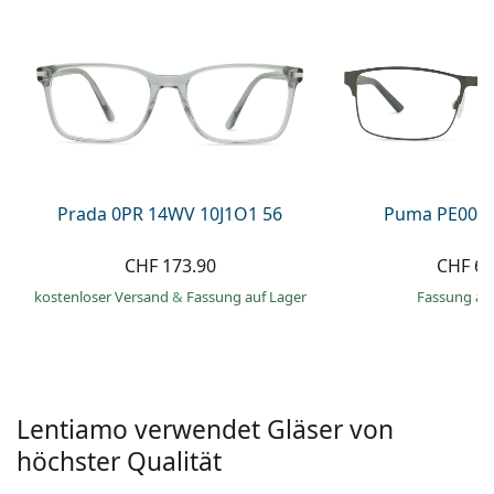
Alle Marken
ist offline
Persol
Prada
Alle Marken
Prada 0PR 14WV 10J1O1 56
Puma PE0027
CHF 173.90
CHF 66
kostenloser Versand
&
Fassung auf Lager
Fassung au
Lentiamo verwendet Gläser von
höchster Qualität