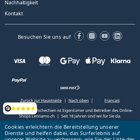
Nachhaltigkeit
Kontakt
Facebook
Instagram
YouTube
Linked
Besuchen Sie uns auf
Zurück zur Hauptseite
Nach oben
Français
Lentiamo s.r.o., Tschechien ist Eigentümer und Betreiber des Online-
Bewertung
Shops Lentiamo.ch
Seit 18 Jahren sind wir für Sie da.
Cookies erleichtern die Bereitstellung unserer
Dienste und helfen dabei, das Surferlebnis auf
unserer Website zu verbessern, wie Sie der
Liste
der