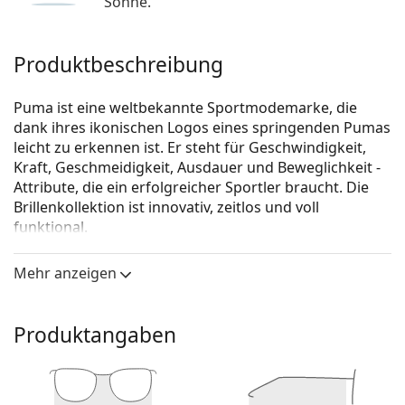
Sonne.
Produktbeschreibung
Puma ist eine weltbekannte Sportmodemarke, die
dank ihres ikonischen Logos eines springenden Pumas
leicht zu erkennen ist. Er steht für Geschwindigkeit,
Kraft, Geschmeidigkeit, Ausdauer und Beweglichkeit -
Attribute, die ein erfolgreicher Sportler braucht. Die
Brillenkollektion ist innovativ, zeitlos und voll
funktional.
Puma PU0387O 002 57
ist eine Brille für Männer.
Mehr anzeigen
Brillenfassung
Die blaue Farbe der Brillenfassung passt perfekt zu
Produktangaben
kühlen Hauttönen und hellbraunem, schwarzem
oder hellblondem Haar.
Eine rechteckige Rahmenform ist eine ideale Wahl
für Menschen mit einer ovalen oder runden