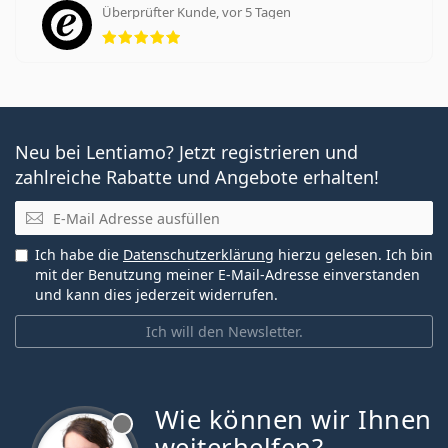
Überprüfter Kunde, vor 5 Tagen
Bewertung 5 aus 5
Neu bei Lentiamo? Jetzt registrieren und
zahlreiche Rabatte und Angebote erhalten!
E-Mail
Ich habe die
Datenschutzerklärung
hierzu gelesen. Ich bin
mit der Benutzung meiner E-Mail-Adresse einverstanden
und kann dies jederzeit widerrufen.
Ich will den Newsletter.
Wie können wir Ihnen
ist offline
weiterhelfen?