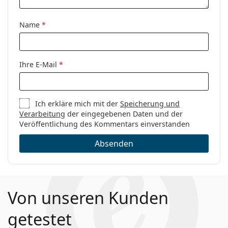
Kategorie:
Brillen
Marke:
Puma
Name
*
Code:
PU0387O 002 57
Ihre E-Mail
*
Ich erkläre mich mit der
Speicherung und
Verarbeitung
der eingegebenen Daten und der
Veröffentlichung des Kommentars einverstanden
Absenden
Von unseren Kunden
getestet