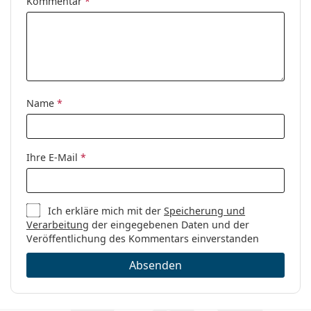
Brillen-Ratgeber
, wenn Sie Hilfe bei der Auswahl
Kommentar
*
Kategorie:
Brillen
benötigen.
Marke:
Ralph
Es ist ein Medizinprodukt. Lesen Sie vor dem Gebrauch
die Anleitung.
Code:
0RA6045 9407 52
Name
*
Ihre E-Mail
*
Ich erkläre mich mit der
Speicherung und
Verarbeitung
der eingegebenen Daten und der
Veröffentlichung des Kommentars einverstanden
Absenden