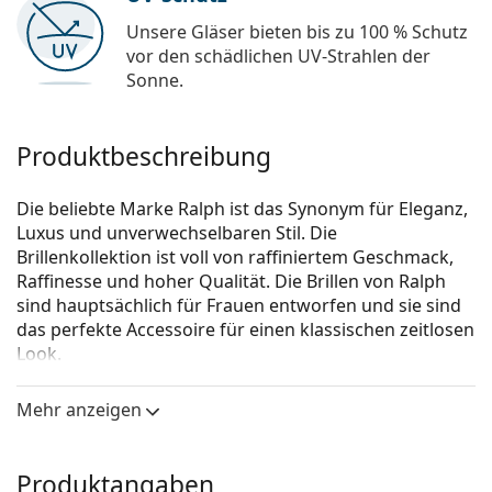
Unsere Gläser bieten bis zu 100 % Schutz
vor den schädlichen UV-Strahlen der
Sonne.
Produktbeschreibung
Die beliebte Marke Ralph ist das Synonym für Eleganz,
Luxus und unverwechselbaren Stil. Die
Brillenkollektion ist voll von raffiniertem Geschmack,
Raffinesse und hoher Qualität. Die Brillen von Ralph
sind hauptsächlich für Frauen entworfen und sie sind
das perfekte Accessoire für einen klassischen zeitlosen
Look.
Ralph 0RA 6045 9407 52
ist eine Brille für Frauen.
Mehr anzeigen
Schauen Sie sich mit der virtuellen Anprobefunktion
von Lentiamo an, wie Sie in dieser Brille aussehen.
Produktangaben
Brillenfassung