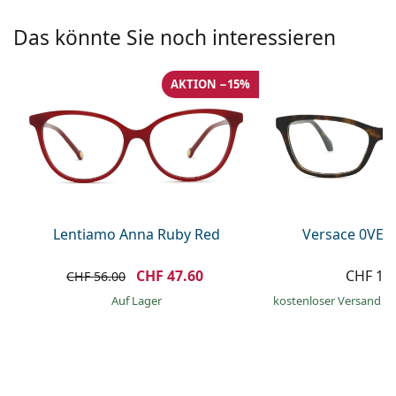
Alle Marken
ist offline
Persol
Das könnte Sie noch interessieren
Prada
AKTION −15%
Alle Marken
Lentiamo Anna Ruby Red
Versace 0VE3
CHF 47.60
CHF 19
CHF 56.00
auf Lager
kostenloser Versand
&