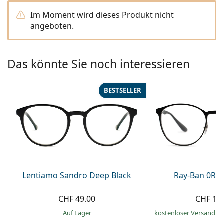
Alle Marken
Im Moment wird dieses Produkt nicht
ist offline
Persol
angeboten.
Prada
Alle Marken
Das könnte Sie noch interessieren
BESTSELLER
Lentiamo Sandro Deep Black
Ray-Ban 0RX
CHF 49.00
CHF 15
auf Lager
kostenloser Versand
&