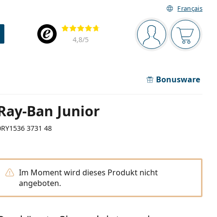
Français
Navigationsleiste
Bewertung
Sie sind angemel
Der Ware
4,8
/5
Bonusware
Ray-Ban Junior
0RY1536 3731 48
Im Moment wird dieses Produkt nicht
angeboten.