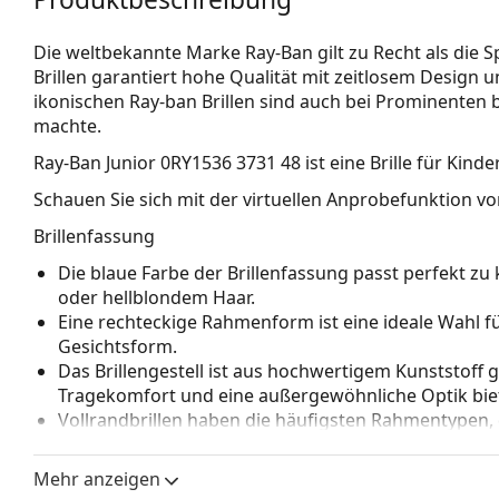
Die weltbekannte Marke Ray-Ban gilt zu Recht als die Sp
Brillen garantiert hohe Qualität mit zeitlosem Design u
ikonischen Ray-ban Brillen sind auch bei Prominenten 
machte.
Ray-Ban Junior 0RY1536 3731 48
ist eine Brille für Kinder
Schauen Sie sich mit der virtuellen Anprobefunktion von
Brillenfassung
Die blaue Farbe der Brillenfassung passt perfekt 
oder hellblondem Haar.
Eine rechteckige Rahmenform ist eine ideale Wahl 
Gesichtsform.
Das Brillengestell ist aus hochwertigem Kunststoff 
Tragekomfort und eine außergewöhnliche Optik biet
Vollrandbrillen haben die häufigsten Rahmentypen,
bestehen. Sie werden Ihren Stil dank ihres auffälli
Vorteile ist die Robustheit, Langlebigkeit, die Tatsa
Mehr anzeigen
vor allem ihr Schutz vor Beschädigungen. Dieser Rah