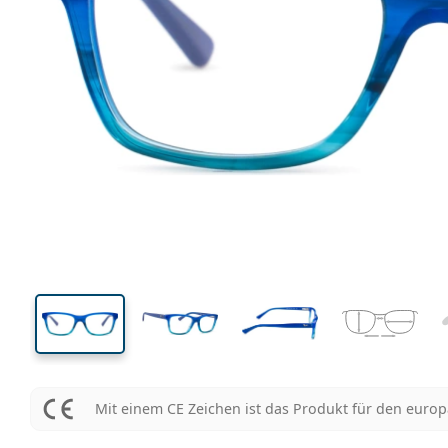
120 mm
Brillenbreite
Glasbrei
34 mm
48 mm
Glashöhe
Glasbreite
Mit einem CE Zeichen ist das Produkt für den euro