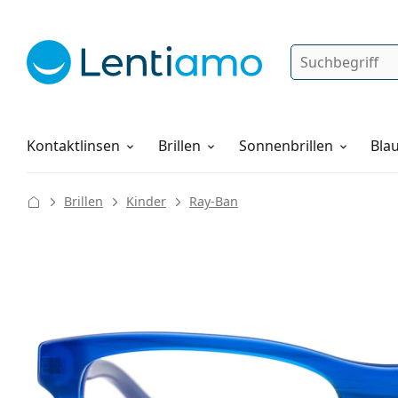
Suche
Anmelden
Web-Navigation
Pflegemittel
Alles über den Einkauf
Kontaktlinsen
Brillen
Sonnenbrillen
Blau
Brillen
Kinder
Ray-Ban