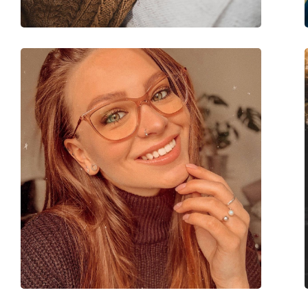
Code:
0RY1536 3731 48