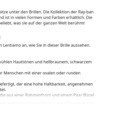
itze unter den Brillen. Die Kollektion der Ray-ban
nd ist in vielen Formen und Farben erhältlich. Die
beliebt, was sie auf der ganzen Welt berühmt
.
 Lentiamo an, wie Sie in dieser Brille aussehen.
zu kühlen Hauttönen und hellbraunem, schwarzem
für Menschen mit einer ovalen oder runden
gefertigt, der eine hohe Haltbarkeit, angenehmen
et.
 die aus einer Rahmenfront und einem Paar Bügel
gen Designs aufwerten und ergänzen. Einer ihrer
che, dass sie das Glas vollständig umschließen, und
mentyp ist für alle Gläser geeignet, auch für