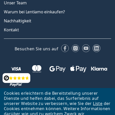
Unser Team
Warum bei Lentiamo einkaufen?
Nachhaltigkeit
Kontakt
Facebook
Instagram
YouTube
Linked
Besuchen Sie uns auf
Bewertung
Cookies erleichtern die Bereitstellung unserer
Dienste und helfen dabei, das Surferlebnis auf
Zurück zur Hauptseite
Nach oben
Français
unserer Website zu verbessern, wie Sie der
Liste
der
Cookies entnehmen können. Weitere Informationen
Lentiamo s.r.o., Tschechien ist Eigentümer und Betreiber des Online-
darüber wie und zu welchem Zweck wir
Shops Lentiamo.ch
Seit 18 Jahren sind wir für Sie da.