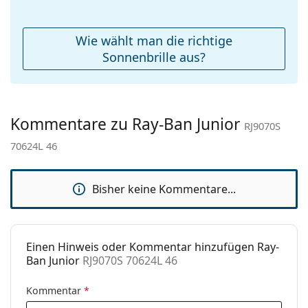
Etui:
Ja
Reinigungstuch:
Nein
Wie wählt man die richtige
Weiteres
Sonnenbrille aus?
Sex:
Kinder
Kategorie:
Sonnenbrillen
Kommentare zu Ray-Ban Junior
Marke:
Ray-Ban
RJ9070S
70624L 46
Verwendung:
Mode
Code:
RJ9070S 70624L 46
Bisher keine Kommentare...
Einen Hinweis oder Kommentar hinzufügen Ray-
Ban Junior
RJ9070S 70624L 46
Kommentar
*