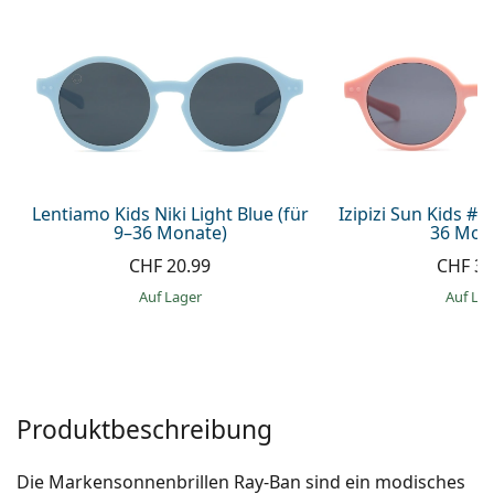
Alle Marken
ist offline
Persol
Prada
Alle Marken
Lentiamo Kids Niki Light Blue (für
Izipizi Sun Kids #D 
9–36 Monate)
36 Mon
CHF 20.99
CHF 33
auf Lager
auf La
Produktbeschreibung
Die Markensonnenbrillen Ray-Ban sind ein modisches