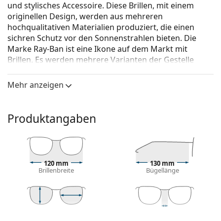
und stylisches Accessoire. Diese Brillen, mit einem
originellen Design, werden aus mehreren
hochqualitativen Materialien produziert, die einen
sichren Schutz vor den Sonnenstrahlen bieten. Die
Marke Ray-Ban ist eine Ikone auf dem Markt mit
Brillen. Es werden mehrere Varianten der Gestelle
angeboten, die bei allen Generationen auf der ganzen
Welt bekannt und beliebt sind.
Mehr anzeigen
Ray-Ban Junior RJ9070S 70624L 46
ist eine Sonnenbrille
für Kinder.
Produktangaben
Mit der virtuellen Anprobefunktion von Lentiamo
können Sie herausfinden, wie Sie mit dieser
Sonnenbrille aussehen.
Brillenfassung
120 mm
130 mm
Brillenbreite
Bügellänge
Die blaue Farbe des Rahmens passt perfekt zu
kühlen Hauttönen und hellbraunem, schwarzem
oder hellblondem Haar.
Runde Sonnenbrillenfassungen
sind eine ideale
40 mm
48 mm
16 mm