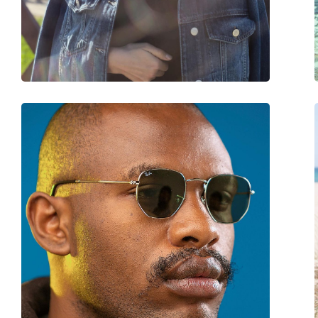
Marke:
Ray-Ban
Verwendung:
Mode
Mit Stärke verfügbar :
Nein