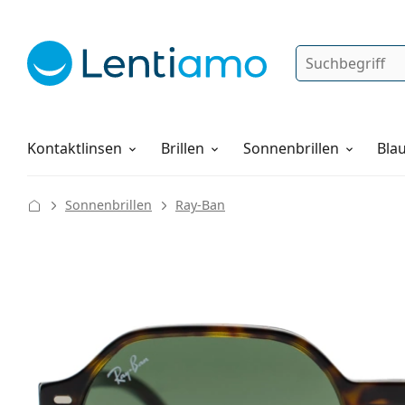
Suche
Anmelden
Web-Navigation
Pflegemittel
Alles über den Einkauf
Kontaktlinsen
Brillen
Sonnenbrillen
Blau
Sonnenbrillen
Ray-Ban