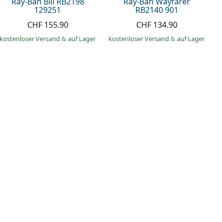
Ray-Ban Bill RB2198
Ray-Ban Wayfarer
129251
RB2140 901
CHF 155.90
CHF 134.90
kostenloser Versand
&
auf Lager
kostenloser Versand
&
auf Lager