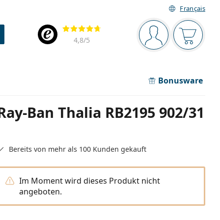
Français
Navigationsleiste
Bewertung
Sie sind angemel
Der Ware
4,8
/5
Bonusware
Ray-Ban Thalia RB2195 902/31
Bereits von mehr als 100 Kunden gekauft
Im Moment wird dieses Produkt nicht
angeboten.