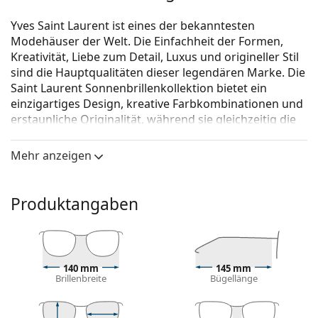
Yves Saint Laurent ist eines der bekanntesten
Modehäuser der Welt. Die Einfachheit der Formen,
Kreativität, Liebe zum Detail, Luxus und origineller Stil
sind die Hauptqualitäten dieser legendären Marke. Die
Saint Laurent Sonnenbrillenkollektion bietet ein
einzigartiges Design, kreative Farbkombinationen und
erstaunliche Originalität, während sie gleichzeitig die
neuesten Modetrends beachtet.
Mehr anzeigen
Saint Laurent SL 408 002 59
ist eine Sonnenbrille für
Frauen.
Mit der virtuellen Anprobefunktion von Lentiamo
Produktangaben
können Sie herausfinden, wie Sie mit dieser
Sonnenbrille aussehen.
Brillenfassung
140 mm
145 mm
Die schwarze Farbe des Rahmens passt perfekt zu
Brillenbreite
Bügellänge
einem kühlen Hautton und hellblondem,
hellbraunem oder schwarzem Haar.