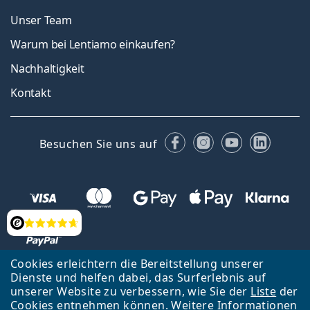
Unser Team
Warum bei Lentiamo einkaufen?
Nachhaltigkeit
Kontakt
Facebook
Instagram
YouTube
Linked
Besuchen Sie uns auf
Bewertung
Cookies erleichtern die Bereitstellung unserer
Dienste und helfen dabei, das Surferlebnis auf
Zurück zur Hauptseite
Nach oben
Français
unserer Website zu verbessern, wie Sie der
Liste
der
Cookies entnehmen können. Weitere Informationen
Lentiamo s.r.o., Tschechien ist Eigentümer und Betreiber des Online-