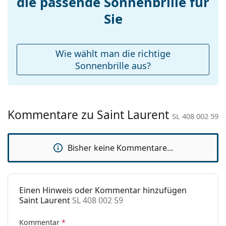
die passende Sonnenbrille für
Das mitgelieferte Tuch ist ideal zum Reinigen und
Accessories
Sie
Pflegen der Sonnenbrille. Einige Modelle können
mit einem Stoffbeutel anstelle eines Tuchs geliefert
Etui:
Ja
werden.
Reinigungstuch:
Ja
Wie wählt man die richtige
Entdecken Sie das gesamte Sortiment der
Weiteres
Sonnenbrille aus?
Sonnenbrillen
, um weitere Modelle beliebter Marken
zu finden.
Sex:
Damen
Kategorie:
Sonnenbrillen
Kommentare zu Saint Laurent
Marke:
Saint Laurent
SL 408 002 59
Verwendung:
Mode
Bisher keine Kommentare...
Code:
SL 408 002 59
Einen Hinweis oder Kommentar hinzufügen
Saint Laurent
SL 408 002 59
Kommentar
*