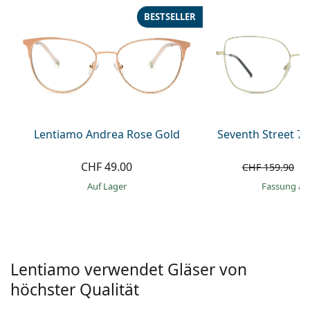
Alle Marken
BESTSELLER
ist offline
Persol
Prada
Alle Marken
Lentiamo Andrea Rose Gold
Seventh Street 7A
CHF 49.00
C
CHF 159.90
auf Lager
Fassung au
Lentiamo verwendet Gläser von
höchster Qualität