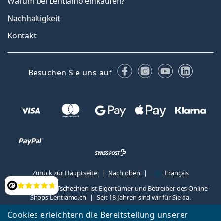
Warum bei Lentiamo einkaufen?
Nachhaltigkeit
Kontakt
Facebook
Instagram
YouTube
Linked
Besuchen Sie uns auf
Zurück zur Hauptseite
Nach oben
Français
Lentiamo s.r.o., Tschechien ist Eigentümer und Betreiber des Online-
Bewertung
Shops Lentiamo.ch
Seit 18 Jahren sind wir für Sie da.
Cookies erleichtern die Bereitstellung unserer