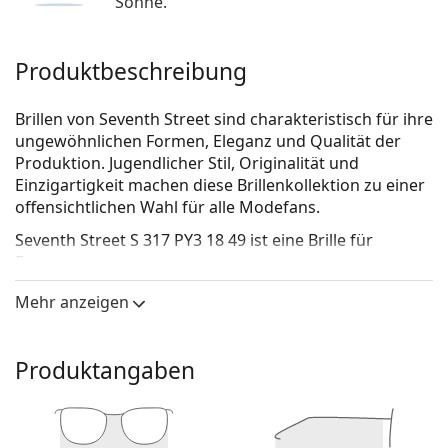
Sonne.
Produktbeschreibung
Brillen von Seventh Street sind charakteristisch für ihre
ungewöhnlichen Formen, Eleganz und Qualität der
Produktion. Jugendlicher Stil, Originalität und
Einzigartigkeit machen diese Brillenkollektion zu einer
offensichtlichen Wahl für alle Modefans.
Seventh Street S 317 PY3 18 49
ist eine Brille für
Frauen.
Brillenfassung
Mehr anzeigen
Die rosa Farbe der Brillenfassung passt perfekt zu
kühlen Hauttönen und hellbraunem oder
Produktangaben
hellblondem Haar.
Eine Quadratische Rahmenform ist eine ideale Wahl
für Menschen mit einer runden, ovalen oder
dreieckigen Gesichtsform.