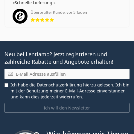
Schnelle Lieferung
Überprüfter Kunde, vor 5 Tagen
Bewertung 5 aus 5
Neu bei Lentiamo? Jetzt registrieren und
zahlreiche Rabatte und Angebote erhalten!
E-Mail
Ich habe die
Datenschutzerklärung
hierzu gelesen. Ich bin
mit der Benutzung meiner E-Mail-Adresse einverstanden
und kann dies jederzeit widerrufen.
Ich will den Newsletter.
ist offline