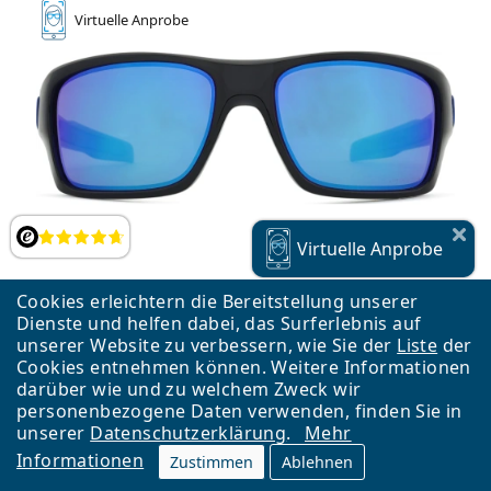
Virtuelle
Anprobe
Bewertung
Virtuelle
Anprobe
Cookies erleichtern die Bereitstellung unserer
Dienste und helfen dabei, das Surferlebnis auf
unserer Website zu verbessern, wie Sie der
Liste
der
Cookies entnehmen können. Weitere Informationen
Oakley Turbine OO 9263 56 63
darüber wie und zu welchem Zweck wir
personenbezogene Daten verwenden, finden Sie in
CHF 155.90
unserer
Datenschutzerklärung
.
Mehr
kostenloser Versand
&
auf Lager
Informationen
Zustimmen
Ablehnen