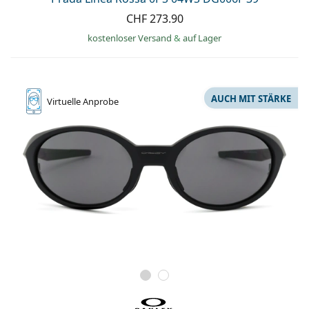
Kochsalzlösung
Marc Jacobs
CHF 273.90
0215105018
Gucci
Alle Pflegemittel
kostenloser Versand
&
auf Lager
Alle Marken
ist online
Persol
Prada
AUCH MIT STÄRKE
Virtuelle
Anprobe
Alle Marken