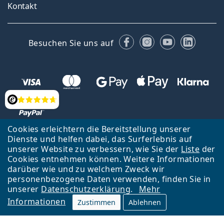
Kontakt
Facebook
Instagram
YouTube
Linked
Besuchen Sie uns auf
Bewertung
Cookies erleichtern die Bereitstellung unserer
Dienste und helfen dabei, das Surferlebnis auf
Zurück zur Hauptseite
Nach oben
Français
unserer Website zu verbessern, wie Sie der
Liste
der
Cookies entnehmen können. Weitere Informationen
Lentiamo s.r.o., Tschechien ist Eigentümer und Betreiber des Online-
darüber wie und zu welchem Zweck wir
Shops Lentiamo.ch
Seit 18 Jahren sind wir für Sie da.
personenbezogene Daten verwenden, finden Sie in
unserer
Datenschutzerklärung
.
Mehr
Informationen
Zustimmen
Ablehnen