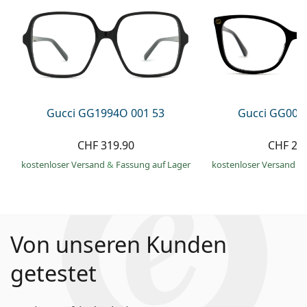
Gucci GG1994O 001 53
Gucci GG002
CHF 319.90
CHF 21
kostenloser Versand
&
Fassung auf Lager
kostenloser Versand
&
Von unseren Kunden
getestet