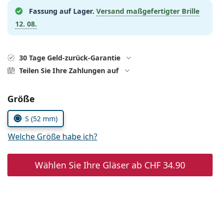
Alle Marken
Fassung auf Lager.
Versand maßgefertigter Brille
ist offline
Persol
12. 08.
Prada
Alle Marken
30 Tage Geld-zurück-Garantie
Teilen Sie Ihre Zahlungen auf
Parameter wählen
Größe
S (52 mm)
Welche Größe habe ich?
Wählen Sie Ihre Gläser ab
CHF 34.90