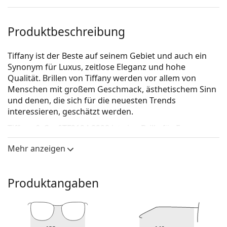
Produktbeschreibung
Tiffany ist der Beste auf seinem Gebiet und auch ein
Synonym für Luxus, zeitlose Eleganz und hohe
Qualität. Brillen von Tiffany werden vor allem von
Menschen mit großem Geschmack, ästhetischem Sinn
und denen, die sich für die neuesten Trends
interessieren, geschätzt werden.
Tiffany & Co. 0TF2194 8298
ist eine Brille für Frauen.
Brillenfassung
Mehr anzeigen
Die graue Farbe der Brillenfassung passt perfekt zu
kühlen Hauttönen und roten, grauen, weißen oder
Produktangaben
dunkelblonden Haaren.
Eine Quadratische Rahmenform ist eine ideale Wahl
für Menschen mit einer runden, ovalen oder
dreieckigen Gesichtsform.