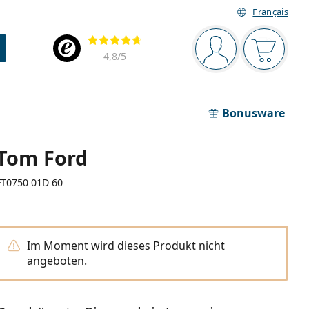
Français
Navigationsleiste
Bewertung
Sie sind angemel
Der Ware
4,8
/5
Bonusware
Tom Ford
FT0750 01D 60
Im Moment wird dieses Produkt nicht
angeboten.