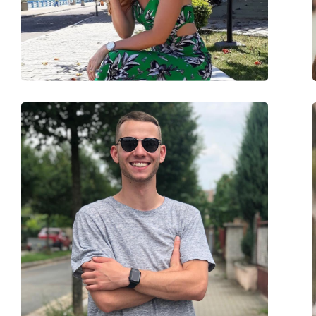
Gewicht:
150 g
Verstellbare Nasenpads:
Ja
Accessories
Etui:
Ja
Reinigungstuch:
Ja
Weiteres
Sex:
Herren
Kategorie:
Sonnenbrillen
Marke:
Tom Ford
Verwendung:
Mode
Code:
FT0750 01D 60