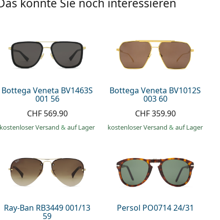
Das könnte Sie noch interessieren
Bottega Veneta BV1463S
Bottega Veneta BV1012S
001 56
003 60
CHF 569.90
CHF 359.90
kostenloser Versand
&
auf Lager
kostenloser Versand
&
auf Lager
Ray-Ban RB3449 001/13
Persol PO0714 24/31
59