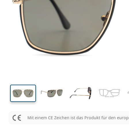
145 mm
Brillenbreite
Glasbrei
47 mm
60 mm
Glashöhe
Glasbreite
Mit einem CE Zeichen ist das Produkt für den euro