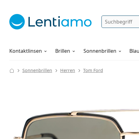
Suche
Anmelden
Web-Navigation
Pflegemittel
Alles über den Einkauf
Kontaktlinsen
Brillen
Sonnenbrillen
Blau
Sonnenbrillen
Herren
Tom Ford