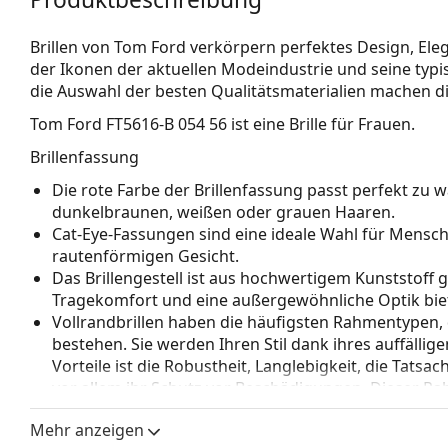
Brillen von Tom Ford verkörpern perfektes Design, Elega
der Ikonen der aktuellen Modeindustrie und seine typis
die Auswahl der besten Qualitätsmaterialien machen di
Tom Ford FT5616-B 054 56
ist eine Brille für Frauen.
Brillenfassung
Die rote Farbe der Brillenfassung passt perfekt z
dunkelbraunen, weißen oder grauen Haaren.
Cat-Eye-Fassungen sind eine ideale Wahl für Mensc
rautenförmigen Gesicht.
Das Brillengestell ist aus hochwertigem Kunststoff 
Tragekomfort und eine außergewöhnliche Optik biet
Vollrandbrillen haben die häufigsten Rahmentypen,
bestehen. Sie werden Ihren Stil dank ihres auffälli
Vorteile ist die Robustheit, Langlebigkeit, die Tatsa
vor allem ihr Schutz vor Beschädigungen. Dieser Rah
Gläser mit höherer optischer Leistung.
Mehr anzeigen
Zubehör