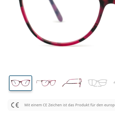
130 mm
Brillenbreite
Glasbrei
42 mm
56 mm
Glashöhe
Glasbreite
Mit einem CE Zeichen ist das Produkt für den euro