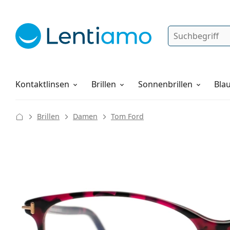
Suche
Anmelden
Web-Navigation
Pflegemittel
Alles über den Einkauf
Kontaktlinsen
Brillen
Sonnenbrillen
Blau
Brillen
Damen
Tom Ford