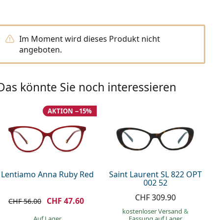
Im Moment wird dieses Produkt nicht
angeboten.
Das könnte Sie noch interessieren
AKTION −15%
Lentiamo Anna Ruby Red
Saint Laurent SL 822 OPT
002 52
CHF 309.90
CHF 47.60
CHF 56.00
kostenloser Versand
&
auf Lager
Fassung auf Lager