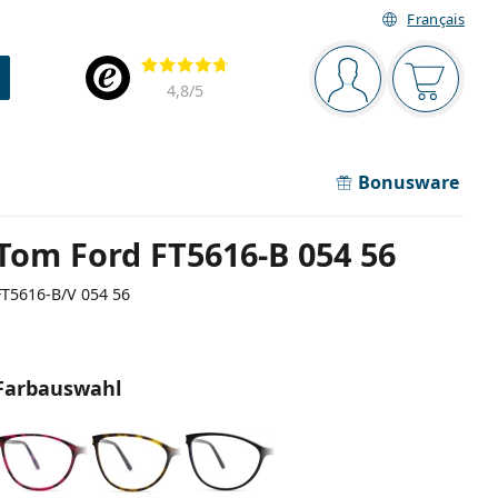
Français
Navigationsleiste
Bewertung
Sie sind angemel
Der Ware
4,8
/5
Bonusware
Tom Ford FT5616-B 054 56
FT5616-B/V 054 56
Farbauswahl