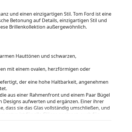
nz und einen einzigartigen Stil. Tom Ford ist eine
che Betonung auf Details, einzigartigen Stil und
ese Brillenkollektion außergewöhnlich.
u warmen Hauttönen und schwarzen,
hen mit einem ovalen, herzförmigen oder
gefertigt, der eine hohe Haltbarkeit, angenehmen
et.
 die aus einer Rahmenfront und einem Paar Bügel
gen Designs aufwerten und ergänzen. Einer ihrer
che, dass sie das Glas vollständig umschließen, und
mentyp ist für alle Gläser geeignet, auch für