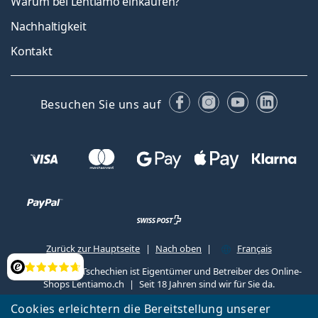
Warum bei Lentiamo einkaufen?
Nachhaltigkeit
Kontakt
Facebook
Instagram
YouTube
Linked
Besuchen Sie uns auf
Zurück zur Hauptseite
Nach oben
Français
Lentiamo s.r.o., Tschechien ist Eigentümer und Betreiber des Online-
Bewertung
Shops Lentiamo.ch
Seit 18 Jahren sind wir für Sie da.
Cookies erleichtern die Bereitstellung unserer