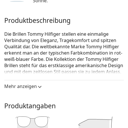
Sonne.
Produktbeschreibung
Die Brillen Tommy Hilfiger stellen eine einmalige
Verbindung von Eleganz, Tragekomfort und spitzen
Qualität dar. Die weltbekannte Marke Tommy Hilfiger
erkennt man an der typischen Farbkombination in rot-
weiß-blauer Farbe. Die Kollektion der Tommy Hilfiger
Brillen steht für das erstklassige amerikanische Design
und mit dem zeitlosen Stil passen sie zu jedem Anlass.
Tommy Hilfiger TH 1692 KU0 18 57
ist eine Brille für
Mehr anzeigen
Männer.
Schauen Sie sich mit der virtuellen Anprobefunktion
von Lentiamo an, wie Sie in dieser Brille aussehen.
Produktangaben
Brillenfassung
Die blaue Farbe der Brillenfassung passt perfekt zu