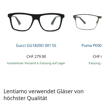
Alle Marken
ist offline
Persol
Prada
Alle Marken
Gucci GG1820O 001 55
Puma PE0027
CHF 279.90
CHF 66
kostenloser Versand
&
Fassung auf Lager
Fassung au
Lentiamo verwendet Gläser von
höchster Qualität