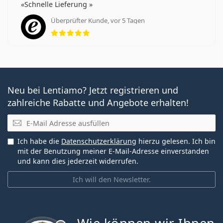
Schnelle Lieferung
Überprüfter Kunde, vor 5 Tagen
Bewertung 5 aus 5
Neu bei Lentiamo? Jetzt registrieren und
zahlreiche Rabatte und Angebote erhalten!
E-Mail
Ich habe die
Datenschutzerklärung
hierzu gelesen. Ich bin
mit der Benutzung meiner E-Mail-Adresse einverstanden
und kann dies jederzeit widerrufen.
Ich will den Newsletter.
ist offline