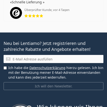
Schnelle Lieferung
Überprüfter Kunde, vor 4 Tagen
Bewertung 5 aus 5
Neu bei Lentiamo? Jetzt registrieren und
zahlreiche Rabatte und Angebote erhalten!
E-Mail
Ich habe die
Datenschutzerklärung
hierzu gelesen. Ich bin
mit der Benutzung meiner E-Mail-Adresse einverstanden
und kann dies jederzeit widerrufen.
Ich will den Newsletter.
ist offline