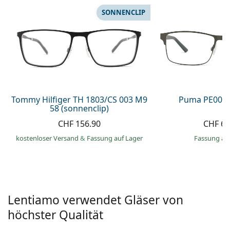
Alle Marken
SONNENCLIP
ist offline
Persol
Prada
Alle Marken
Tommy Hilfiger TH 1803/CS 003 M9
Puma PE0027
58 (sonnenclip)
CHF 156.90
CHF 66
kostenloser Versand
&
Fassung auf Lager
Fassung au
Lentiamo verwendet Gläser von
höchster Qualität