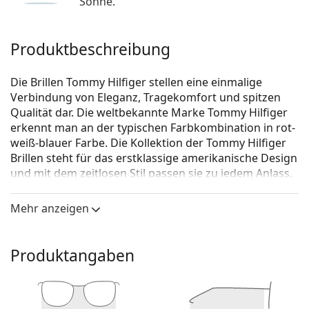
Sonne.
Produktbeschreibung
Die Brillen Tommy Hilfiger stellen eine einmalige
Verbindung von Eleganz, Tragekomfort und spitzen
Qualität dar. Die weltbekannte Marke Tommy Hilfiger
erkennt man an der typischen Farbkombination in rot-
weiß-blauer Farbe. Die Kollektion der Tommy Hilfiger
Brillen steht für das erstklassige amerikanische Design
und mit dem zeitlosen Stil passen sie zu jedem Anlass.
Tommy Hilfiger TH 1836 FLL 17 55
ist eine Brille für
Mehr anzeigen
Männer.
Schauen Sie sich mit der virtuellen Anprobefunktion
von Lentiamo an, wie Sie in dieser Brille aussehen.
Produktangaben
Brillenfassung
Die blaue Farbe der Brillenfassung passt perfekt zu