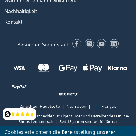
Warum bei Lentiamo einkaufen?
Nachhaltigkeit
Kontakt
Facebook
Instagram
YouTube
Linked
Besuchen Sie uns auf
Zurück zur Hauptseite
Nach oben
Français
Lentiamo s.r.o., Tschechien ist Eigentümer und Betreiber des Online-
Bewertung
Shops Lentiamo.ch
Seit 18 Jahren sind wir für Sie da.
Cookies erleichtern die Bereitstellung unserer