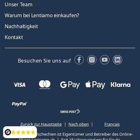
Unser Team
Warum bei Lentiamo einkaufen?
Nachhaltigkeit
Kontakt
Facebook
Instagram
YouTube
Linked
Besuchen Sie uns auf
Zurück zur Hauptseite
Nach oben
Français
Lentiamo s.r.o., Tschechien ist Eigentümer und Betreiber des Online-
Bewertung
Shops Lentiamo.ch
Seit 18 Jahren sind wir für Sie da.