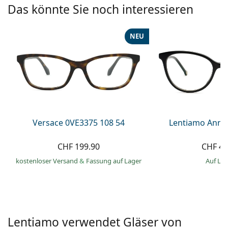
Kochsalzlösung
Das könnte Sie noch interessieren
Marc Jacobs
0215105018
Gucci
Alle Pflegemittel
Alle Marken
NEU
ist online
Persol
Prada
Alle Marken
Versace 0VE3375 108 54
Lentiamo Anna
CHF 199.90
CHF 49
kostenloser Versand
&
Fassung auf Lager
auf La
Lentiamo verwendet Gläser von