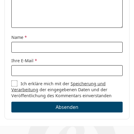
Reinigungstuch:
Ja
weitere Modelle zu finden, oder nutzen Sie unseren
Brillen-Ratgeber
, wenn Sie Hilfe bei der Auswahl
Weiteres
benötigen.
Sex:
Damen
Es ist ein Medizinprodukt. Lesen Sie vor dem Gebrauch
Kategorie:
Brillen
die Anleitung.
Name
*
Marke:
Tommy Hilfiger
Code:
TH 2002 HN8 17 52
Ihre E-Mail
*
Ich erkläre mich mit der
Speicherung und
Verarbeitung
der eingegebenen Daten und der
Veröffentlichung des Kommentars einverstanden
Absenden