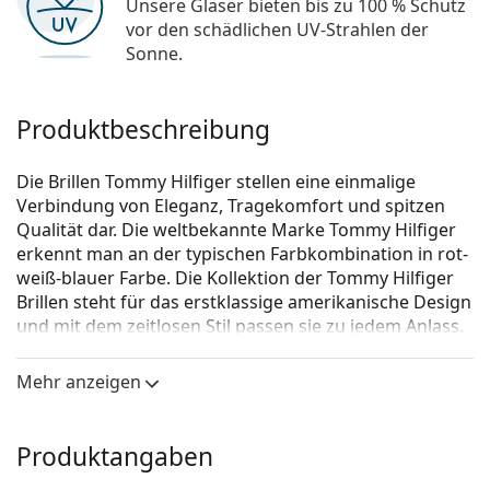
Unsere Gläser bieten bis zu 100 % Schutz
vor den schädlichen UV-Strahlen der
Sonne.
Produktbeschreibung
Die Brillen Tommy Hilfiger stellen eine einmalige
Verbindung von Eleganz, Tragekomfort und spitzen
Qualität dar. Die weltbekannte Marke Tommy Hilfiger
erkennt man an der typischen Farbkombination in rot-
weiß-blauer Farbe. Die Kollektion der Tommy Hilfiger
Brillen steht für das erstklassige amerikanische Design
und mit dem zeitlosen Stil passen sie zu jedem Anlass.
Tommy Hilfiger TH 2002 HN8 17 52
ist eine Brille für
Mehr anzeigen
Frauen.
Schauen Sie sich mit der virtuellen Anprobefunktion
von Lentiamo an, wie Sie in dieser Brille aussehen.
Produktangaben
Brillenfassung