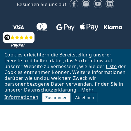
Facebook
Instagram
YouTube
Linked
Besuchen Sie uns auf
Bewertung
Cookies erleichtern die Bereitstellung unserer
Dienste und helfen dabei, das Surferlebnis auf
Zurück zur Hauptseite
Nach oben
Français
unserer Website zu verbessern, wie Sie der
Liste
der
Cookies entnehmen können. Weitere Informationen
Lentiamo s.r.o., Tschechien ist Eigentümer und Betreiber des Online-
darüber wie und zu welchem Zweck wir
Shops Lentiamo.ch
Seit 18 Jahren sind wir für Sie da.
personenbezogene Daten verwenden, finden Sie in
unserer
Datenschutzerklärung
.
Mehr
Informationen
Zustimmen
Ablehnen