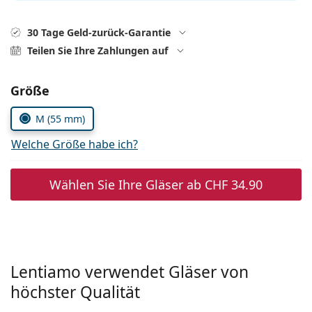
Alle Marken
ist offline
Persol
30 Tage Geld-zurück-Garantie
Teilen Sie Ihre Zahlungen auf
Prada
Alle Marken
Parameter wählen
Größe
M (55 mm)
Welche Größe habe ich?
Wählen Sie Ihre Gläser ab
CHF 34.90
Lentiamo verwendet Gläser von
höchster Qualität