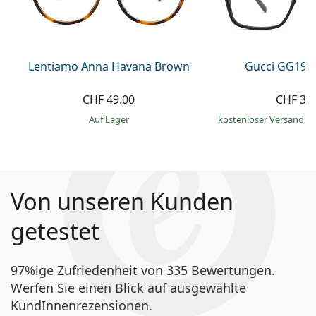
Lentiamo Anna Havana Brown
Gucci GG199
CHF 49.00
CHF 31
auf Lager
kostenloser Versand
&
Von unseren Kunden
getestet
97%ige Zufriedenheit von 335 Bewertungen.
Werfen Sie einen Blick auf ausgewählte
KundInnenrezensionen.