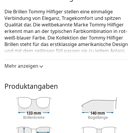
Die Brillen Tommy Hilfiger stellen eine einmalige
Verbindung von Eleganz, Tragekomfort und spitzen
Qualität dar. Die weltbekannte Marke Tommy Hilfiger
erkennt man an der typischen Farbkombination in rot-
weiß-blauer Farbe. Die Kollektion der Tommy Hilfiger
Brillen steht für das erstklassige amerikanische Design
und mit dem zeitlosen Stil passen sie zu jedem Anlass.
Tommy Hilfiger TH 2099 1EZ 14 55
ist eine Brille für
Mehr anzeigen
Frauen.
Schauen Sie sich mit der virtuellen Anprobefunktion
von Lentiamo an, wie Sie in dieser Brille aussehen.
Produktangaben
Brillenfassung
Die braune Farbe der Brillenfassung passt perfekt
zu warmen Hauttönen und hellbraunem,
133 mm
140 mm
schwarzem oder dunkelblondem Haar.
Brillenbreite
Bügellänge
Eine Quadratische Rahmenform ist eine ideale Wahl
für Menschen mit einer runden, ovalen oder