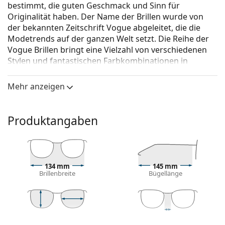
bestimmt, die guten Geschmack und Sinn für
Originalität haben. Der Name der Brillen wurde von
der bekannten Zeitschrift Vogue abgeleitet, die die
Modetrends auf der ganzen Welt setzt. Die Reihe der
Vogue Brillen bringt eine Vielzahl von verschiedenen
Stylen und fantastischen Farbkombinationen in
zeitlosen Anfertigungen.
Mehr anzeigen
Vogue 0VO 5328S W44/87 52
ist eine Sonnenbrille für
Männer.
Mit der virtuellen Anprobefunktion von Lentiamo
Produktangaben
können Sie herausfinden, wie Sie mit dieser
Sonnenbrille aussehen.
Brillenfassung
134 mm
145 mm
Die schwarze Farbe des Rahmens passt perfekt zu
Brillenbreite
Bügellänge
einem kühlen Hautton und hellblondem,
hellbraunem oder schwarzem Haar.
Quadratische Sonnenbrillenfassungen
sind eine
ideale Wahl für Menschen mit einer runden, ovalen
44 mm
52 mm
20 mm