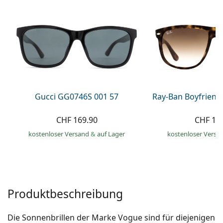
Alle Marken
ist offline
Persol
Prada
Alle Marken
Gucci GG0746S 001 57
Ray-Ban Boyfriend
CHF 169.90
CHF 13
kostenloser Versand
&
auf Lager
kostenloser Versa
Produktbeschreibung
Die Sonnenbrillen der Marke Vogue sind für diejenigen