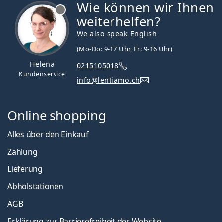
Wie können wir Ihnen
ist offline
weiterhelfen?
We also speak English
(Mo-Do: 9-17 Uhr, Fr: 9-16 Uhr)
Helena
0215105018
Kundenservice
info@lentiamo.ch
Online shopping
Alles über den Einkauf
Zahlung
Lieferung
Abholstationen
AGB
Erklärung zur Barrierefreiheit der Website