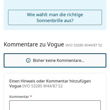
Etui:
Ja
Reinigungstuch:
Ja
Wie wählt man die richtige
Weiteres
Sonnenbrille aus?
Sex:
Herren
Kategorie:
Sonnenbrillen
Kommentare zu Vogue
Marke:
Vogue
0VO 5328S W44/87 52
Verwendung:
Mode
Bisher keine Kommentare...
Code:
0VO 5328S W44/87 52
Einen Hinweis oder Kommentar hinzufügen
Vogue
0VO 5328S W44/87 52
Kommentar
*