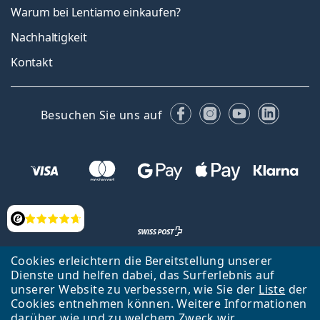
Warum bei Lentiamo einkaufen?
Nachhaltigkeit
Kontakt
Facebook
Instagram
YouTube
Linked
Besuchen Sie uns auf
Bewertung
Cookies erleichtern die Bereitstellung unserer
Zurück zur Hauptseite
Nach oben
Français
Dienste und helfen dabei, das Surferlebnis auf
Lentiamo s.r.o., Tschechien ist Eigentümer und Betreiber des Online-
unserer Website zu verbessern, wie Sie der
Liste
der
Shops Lentiamo.ch
Seit 18 Jahren sind wir für Sie da.
Cookies entnehmen können. Weitere Informationen
darüber wie und zu welchem Zweck wir